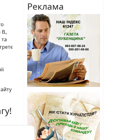
Реклама
го
В.,
 та
третє
ії
сайту
гу!