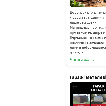
Це зв’язок із рідним м
людьми та подіями, я
наше сьогодення.
Ми пишемо про тих, х
про важливе, щире й
Передплатіть газету н
півріччя та залишайт
нами в інформаційно
громади.
Читати далі...
Гаражі металев