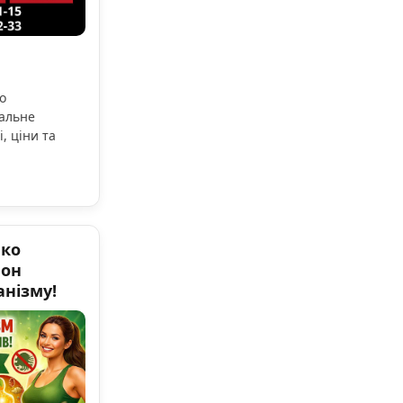
о
мальне
, ціни та
нко
фон
нізму!