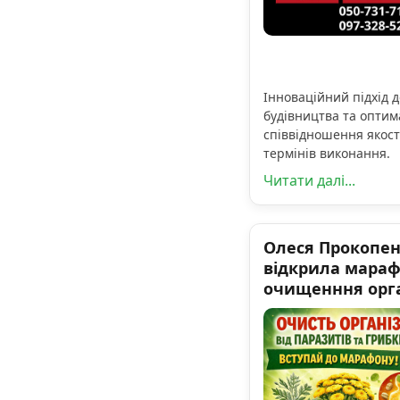
Інноваційний підхід д
будівництва та опти
співвідношення якості
термінів виконання.
Читати далі...
Олеся Прокопе
відкрила мара
очищенння орга