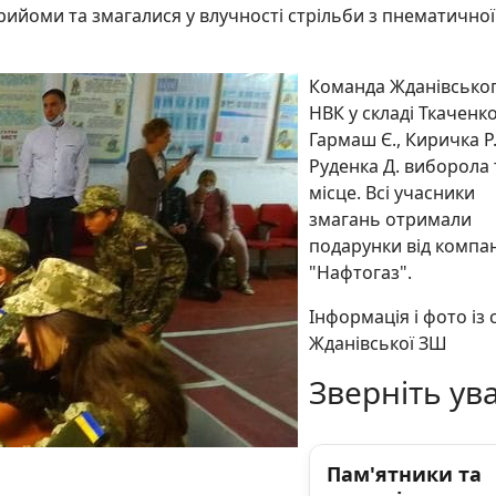
ийоми та змагалися у влучності стрільби з пнематичної
Команда Жданівсько
НВК у складі Ткаченко 
Гармаш Є., Киричка Р.
Руденка Д. виборола 
місце. Всі учасники
змагань отримали
подарунки від компан
"Нафтогаз".
Інформація і фото із 
Жданівської ЗШ
Зверніть ува
Пам'ятники та