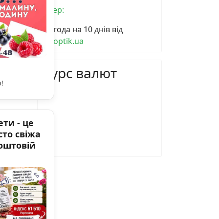
вітер:
Погода на 10 днів від
sinoptik.ua
Курс валют
!
ти - це
сто свіжа
поштовій