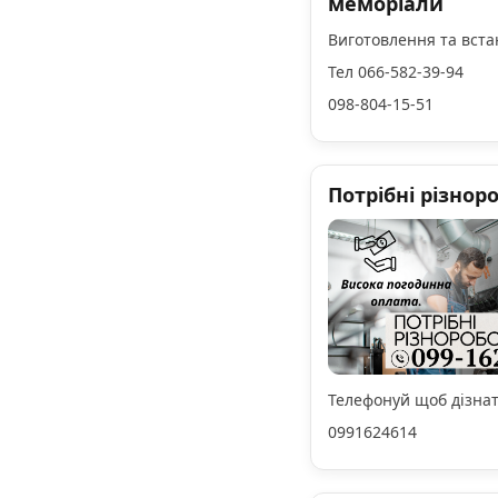
меморіали
Виготовлення та вст
Тел 066-582-39-94
098-804-15-51
Потрібні різноро
Телефонуй щоб дізнат
0991624614