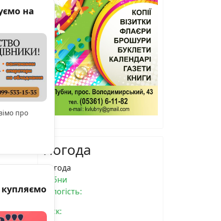
уємо на
вімо про
Погода
Погода
Лубни
е купляємо
вологість:
тиск: