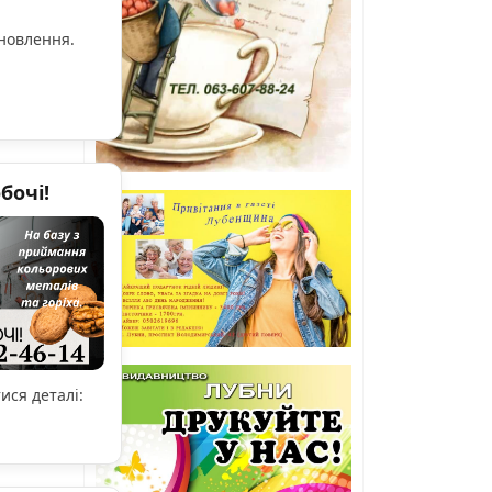
ановлення.
бочі!
ися деталі: