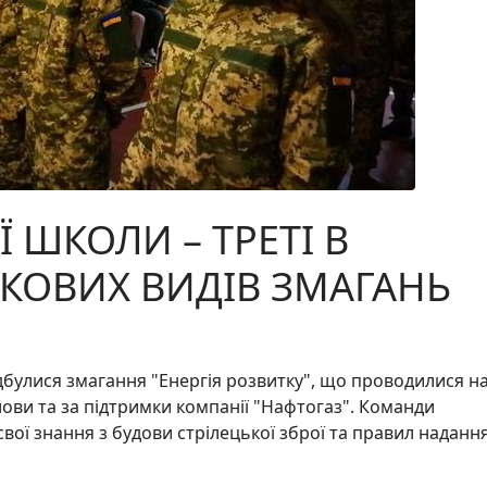
 ШКОЛИ – ТРЕТІ В
ЬКОВИХ ВИДІВ ЗМАГАНЬ
дбулися змагання "Енергія розвитку", що проводилися н
ови та за підтримки компанії "Нафтогаз". Команди
вої знання з будови стрілецької зброї та правил наданн