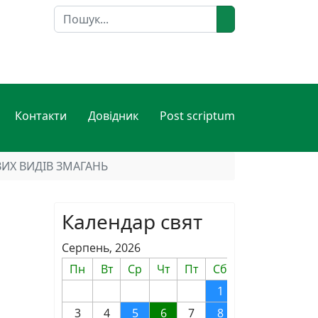
Пошук
Контакти
Довідник
Post scriptum
ВИХ ВИДІВ ЗМАГАНЬ
Календар свят
Серпень, 2026
Пн
Вт
Ср
Чт
Пт
Сб
Нд
1
2
3
4
5
6
7
8
9