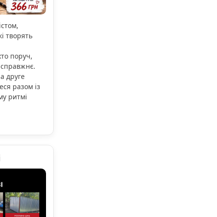
істом,
кі творять
то поруч,
 справжнє.
а друге
еся разом із
му ритмі
і