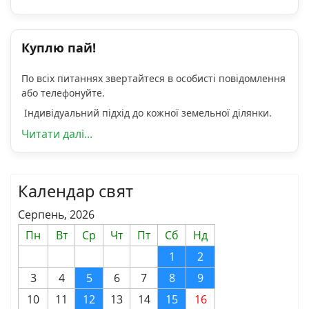
Куплю пай!
По всіх питаннях звертайтеся в особисті повідомлення
або телефонуйте.
Індивідуальний підхід до кожної земельної ділянки.
Читати далі...
Календар свят
Серпень, 2026
Пн
Вт
Ср
Чт
Пт
Сб
Нд
1
2
3
4
5
6
7
8
9
10
11
12
13
14
15
16