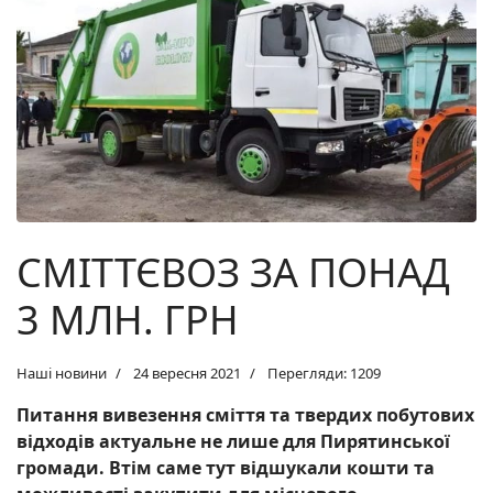
СМІТТЄВОЗ ЗА ПОНАД
3 МЛН. ГРН
Наші новини
24 вересня 2021
Перегляди: 1209
Питання вивезення сміття та твердих побутових
відходів актуальне не лише для Пирятинської
громади.
В
тім саме тут відшукали кошти та