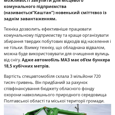
можливості закупити для місцевого
комунального підприємства
(називається“Каштан”) новенький сміттєвоз із
заднім завантаженням.
Техніка дозволить ефективніше працювати
комунальному підприємству та краще організувати
збирання твердих побутових відходів від населення і
не тільки. Взимку техніку, що обладнана відвалом,
можна буде використовувати для очищення вулиць
від снігу.
Адже автомобіль МАЗ має об’єм бункера
18,5 кубічних метрів.
Вартість спецавтомобіля склала 3 мільйони 720
тисяч гривень. Він придбаний за рахунок
співфінансування бюджету обласного фонду
охорони навколишнього природного середовища
Полтавської області та міської території громади.