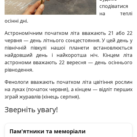
сподіватися
на теплі
осінні дні.
Астрономічним початком літа вважають 21 або 22
червня — день літнього сонцестояння. У цей день у
північній півкулі нашої планети встановлюється
найдовший день і найкоротша ніч. Кінцем літа
астрономи вважають 22 вересня — день осіннього
рівнодення.
Фенологи вважають початком літа цвітіння рослин
на луках (початок червня), а кінцем — відліт перших
зграй журавлів (кінець серпня).
Зверніть увагу!
Пам'ятники та меморіали