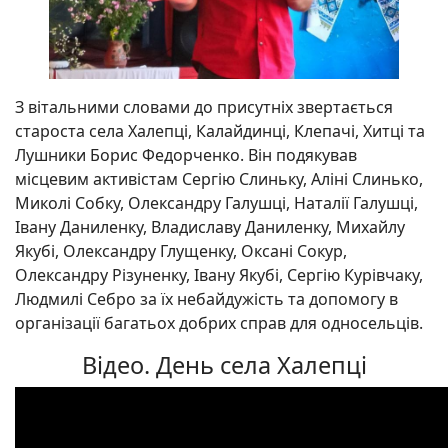
З вітальними словами до присутніх звертається
староста села Халепці, Калайдинці, Клепачі, Хитці та
Лушники Борис Федорченко. Він подякував
місцевим активістам Сергію Слиньку, Аліні Слинько,
Миколі Собку, Олександру Галушці, Наталії Галушці,
Івану Даниленку, Владиславу Даниленку, Михайлу
Якубі, Олександру Глущенку, Оксані Сокур,
Олександру Різуненку, Івану Якубі, Сергію Курівчаку,
Людмилі Себро за їх небайдужість та допомогу в
організації багатьох добрих справ для односельців.
Відео. День села Халепці