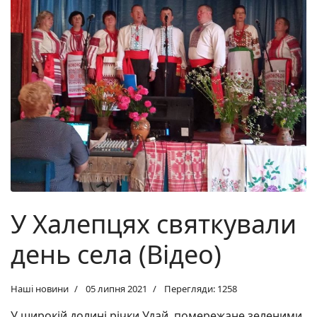
У Халепцях святкували
день села (Відео)
Наші новини
05 липня 2021
Перегляди: 1258
У широкій долині річки Удай, помережане зеленими