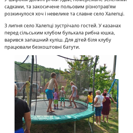
садками, та закосичене польовим різнотрав’ям
розкинулося хоч і невелике та славне село Халепці.
3 липня село Халепці зустрічало гостей. У казанах
перед сільським клубом булькала рибна юшка,
варився запашний куліш. Для дітей біля клубу
працювали безкоштовні батути.