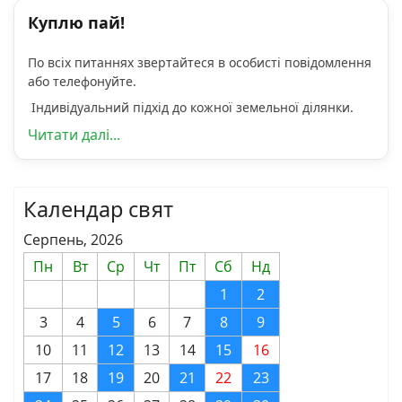
Куплю пай!
По всіх питаннях звертайтеся в особисті повідомлення
або телефонуйте.
Індивідуальний підхід до кожної земельної ділянки.
Читати далі...
Календар свят
Серпень, 2026
Пн
Вт
Ср
Чт
Пт
Сб
Нд
1
2
3
4
5
6
7
8
9
10
11
12
13
14
15
16
17
18
19
20
21
22
23