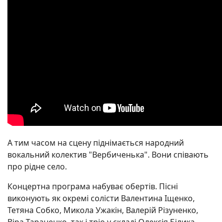
А тим часом на сцену піднімається народний
вокальний колектив "Вербиченька". Вони співають
про рідне село.
Концертна програма набуває обертів. Пісні
виконують як окремі солісти Валентина Іщенко,
Тетяна Собко, Микола Ужакін, Валерій Різуненко,
Віра Тараненко, так і тріо у складі Олексія Білика,