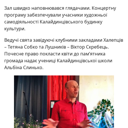
Зал швидко наповнювався глядачами. Концертну
програму забезпечували учасники художньої
самодіяльності Калайдинцівського будинку
культури.
Ведучі свята завідуючі клубними закладами Халепців
– Тетяна Собко та Лушників – Віктор Скребець.
Почесне право покласти квіти до пам’ятника
громада надає учениці Калайдинцівської школи
Альбіна Слинько.