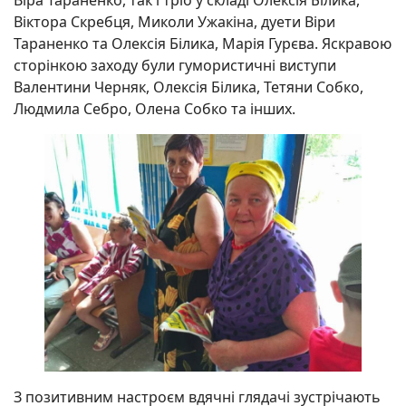
Віктора Скребця, Миколи Ужакіна, дуети Віри
Тараненко та Олексія Білика, Марія Гурєва. Яскравою
сторінкою заходу були гумористичні виступи
Валентини Черняк, Олексія Білика, Тетяни Собко,
Людмила Себро, Олена Собко та інших.
З позитивним настроєм вдячні глядачі зустрічають