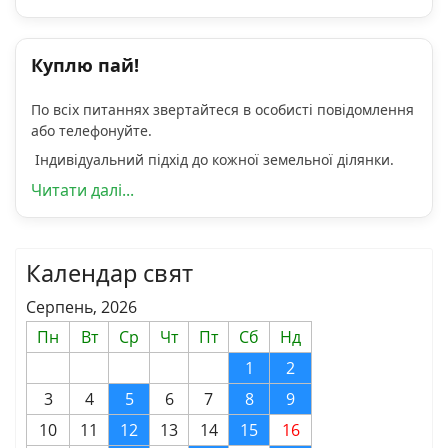
Куплю пай!
По всіх питаннях звертайтеся в особисті повідомлення
або телефонуйте.
Індивідуальний підхід до кожної земельної ділянки.
Читати далі...
Календар свят
Серпень, 2026
Пн
Вт
Ср
Чт
Пт
Сб
Нд
1
2
3
4
5
6
7
8
9
10
11
12
13
14
15
16