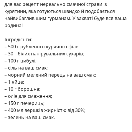
для вас рецепт нереально смачної страви із
курятини, яка готуються швидко й подобається
найвибагливішим гурманам. У захваті буде вся ваша
родина!
Інгредієнти:
– 500 г рубленого курячого філе
– 30 г білих панірувальних сухарів;
– 100 г цибулі;
– сіль на ваш смак;
– чорний мелений перець на ваш смак;
– 1 яйце;
– 10 г борошна;
– олія для смаження;
– 150 г печериць;
– 400 мл вершків жирністю від 30%;
– зелень на ваш смак.