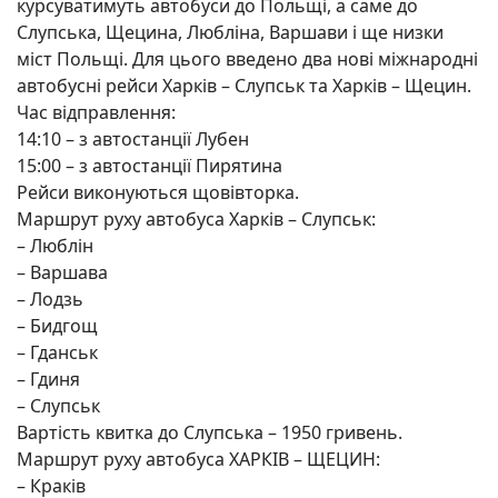
курсуватимуть автобуси до Польщі, а саме до
Слупська, Щецина, Любліна, Варшави і ще низки
міст Польщі. Для цього введено два нові міжнародні
автобусні рейси Харків – Слупськ та Харків – Щецин.
Час відправлення:
14:10 – з автостанції Лубен
15:00 – з автостанції Пирятина
Рейси виконуються щовівторка.
Маршрут руху автобуса Харків – Слупськ:
– Люблін
– Варшава
– Лодзь
– Бидгощ
– Гданськ
– Гдиня
– Слупськ
Вартість квитка до Слупська – 1950 гривень.
Маршрут руху автобуса ХАРКІВ – ЩЕЦИН:
– Краків