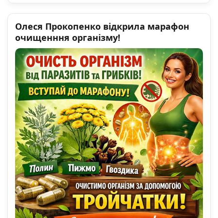
Олеся Прокопенко відкрила марафон
очищенння організму!