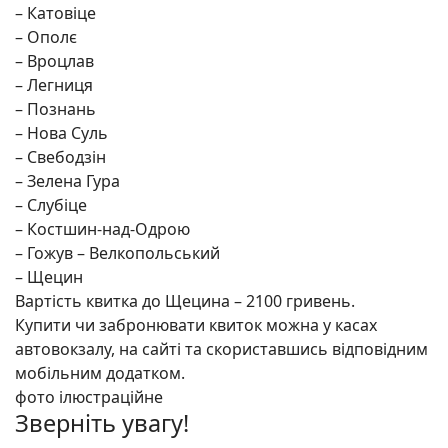
– Катовіце
– Ополє
– Вроцлав
– Легниця
– Познань
– Нова Суль
– Свебодзін
– Зелена Гура
– Слубіце
– Костшин-над-Одрою
– Гожув – Велкопольський
– Щецин
Вартість квитка до Щецина – 2100 гривень.
Купити чи забронювати квиток можна у касах
автовокзалу, на сайті та скориставшись відповідним
мобільним додатком.
фото ілюстраційне
Зверніть увагу!