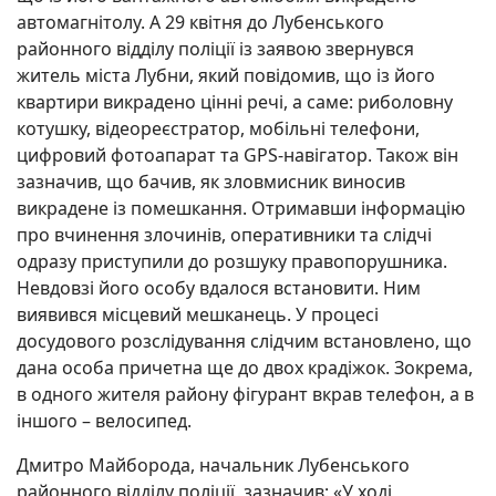
автомагнітолу. А 29 квітня до Лубенського
районного відділу поліції із заявою звернувся
житель міста Лубни, який повідомив, що із його
квартири викрадено цінні речі, а саме: риболовну
котушку, відеореєстратор, мобільні телефони,
цифровий фотоапарат та GPS-навігатор. Також він
зазначив, що бачив, як зловмисник виносив
викрадене із помешкання. Отримавши інформацію
про вчинення злочинів, оперативники та слідчі
одразу приступили до розшуку правопорушника.
Невдовзі його особу вдалося встановити. Ним
виявився місцевий мешканець. У процесі
досудового розслідування слідчим встановлено, що
дана особа причетна ще до двох крадіжок. Зокрема,
в одного жителя району фігурант вкрав телефон, а в
іншого – велосипед.
Дмитро Майборода, начальник Лубенського
районного відділу поліції, зазначив: «У ході