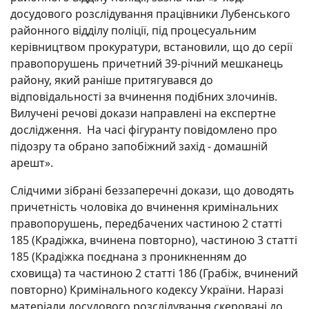
досудового розслідування працівники Лубенського
районного відділу поліції, під процесуальним
керівництвом прокуратури, встановили, що до серії
правопорушень причетний 39-річний мешканець
району, який раніше притягувався до
відповідальності за вчинення подібних злочинів.
Вилучені речові докази направлені на експертне
дослідження. На часі фігуранту повідомлено про
підозру та обрано запобіжний захід - домашній
арешт».
Слідчими зібрані беззаперечні докази, що доводять
причетність чоловіка до вчинення кримінальних
правопорушень, передбачених частиною 2 статті
185 (Крадіжка, вчинена повторно), частиною 3 статті
185 (Крадіжка поєднана з проникненням до
сховища) та частиною 2 статті 186 (Грабіж, вчинений
повторно) Кримінального кодексу України. Наразі
матеріали досудового розслідування скеровані до