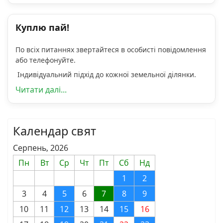
Куплю пай!
По всіх питаннях звертайтеся в особисті повідомлення
або телефонуйте.
Індивідуальний підхід до кожної земельної ділянки.
Читати далі...
Календар свят
Серпень, 2026
Пн
Вт
Ср
Чт
Пт
Сб
Нд
1
2
3
4
5
6
7
8
9
10
11
12
13
14
15
16