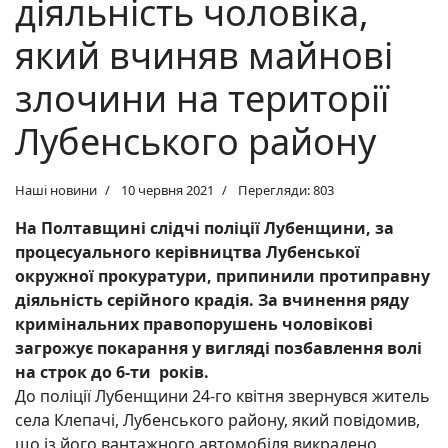
діяльність чоловіка,
який вчиняв майнові
злочини на території
Лубенського району
Наші новини
10 червня 2021
Перегляди: 803
На Полтавщині слідчі поліції Лубенщини, за
процесуального керівництва Лубенської
окружної прокуратури, припинили протиправну
діяльність серійного крадія. За вчинення ряду
кримінальних правопорушень чоловікові
загрожує покарання у вигляді позбавлення волі
на строк до 6-ти років.
До поліції Лубенщини 24-го квітня звернувся житель
села Клепачі, Лубенського району, який повідомив,
що із його вантажного автомобіля викрадено