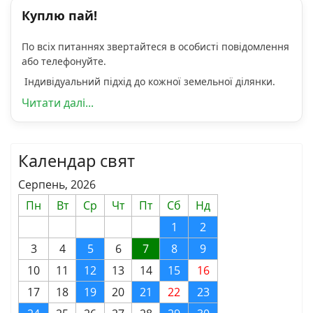
Куплю пай!
По всіх питаннях звертайтеся в особисті повідомлення
або телефонуйте.
Індивідуальний підхід до кожної земельної ділянки.
Читати далі...
Календар свят
Серпень, 2026
Пн
Вт
Ср
Чт
Пт
Сб
Нд
1
2
3
4
5
6
7
8
9
10
11
12
13
14
15
16
17
18
19
20
21
22
23