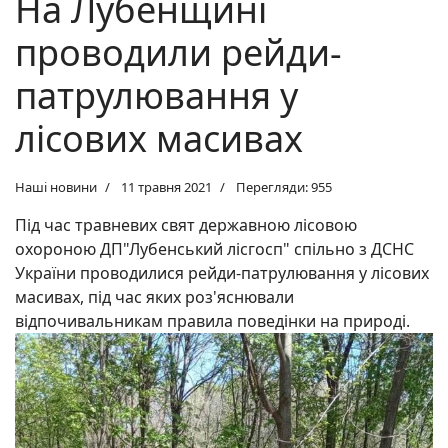
На Лубенщині
проводили рейди-
патрулювання у
лісових масивах
Наші новини
11 травня 2021
Перегляди: 955
Під час травневих свят державною лісовою
охороною ДП"Лубенський лісгосп" спільно з ДСНС
України проводилися рейди-патрулювання у лісових
масивах, під час яких роз'яснювали
відпочивальникам правила поведінки на природі.