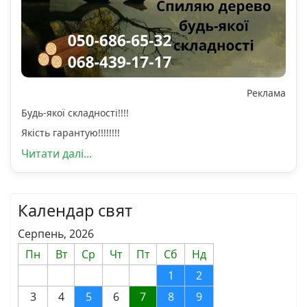
Реклама
Будь-якої складності!!!!
Якість гарантую!!!!!!!!
Читати далі...
Календар свят
Серпень, 2026
Пн
Вт
Ср
Чт
Пт
Сб
Нд
1
2
3
4
5
6
7
8
9