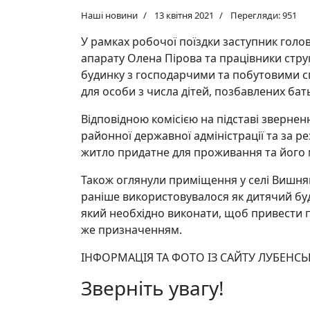
Наші новини
13 квітня 2021
Перегляди: 951
У рамках робочої поїздки заступник голов
апарату Олена Пірова та працівники стр
будинку з господарчими та побутовими сп
для особи з числа дітей, позбавлених бат
Відповідною комісією на підставі зверне
районної державної адміністрації та за р
житло придатне для проживання та його 
Також оглянули приміщення у селі Вишняки
раніше використовувалося як дитячий буд
який необхідно виконати, щоб привести п
же призначенням.
ІНФОРМАЦІЯ ТА ФОТО ІЗ САЙТУ ЛУБЕНСЬ
Зверніть увагу!