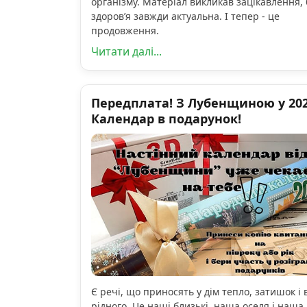
організму. Матеріал викликав зацікавлення, 
здоров’я завжди актуальна. І тепер - це
продовження.
Читати далі...
Передплата! З Лубенщиною у 2026
Календар в подарунок!
Є речі, що приносять у дім тепло, затишок і 
рідного. Це наші близькі, наша оселя і наша 