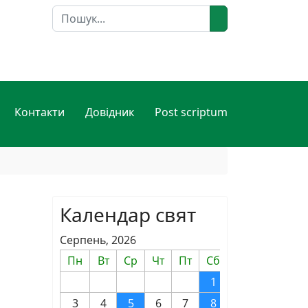
Пошук
Контакти
Довідник
Post scriptum
Календар свят
Серпень, 2026
Пн
Вт
Ср
Чт
Пт
Сб
Нд
1
2
3
4
5
6
7
8
9