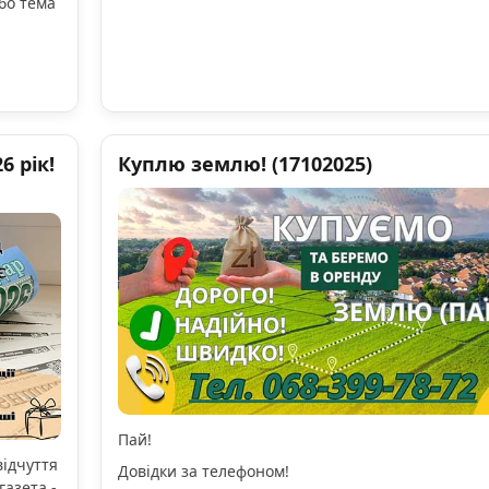
бо тема
 рік!
Куплю землю! (17102025)
Пай!
відчуття
Довідки за телефоном!
газета -