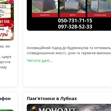
и, які
Інноваційний підхід до будівництва та оптимал
співвідношення якості, ціни та термінів виконан
, щире
Читати далі...
вріччя
ному
афон
Пам'ятники в Лубнах