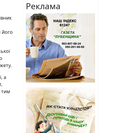
Реклама
івник
я його
ської
о
жету.
, а
,
а тим