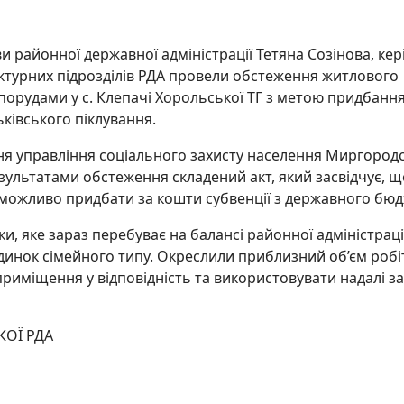
и районної державної адміністрації Тетяна Созінова, кер
уктурних підрозділів РДА провели обстеження житлового
орудами у с. Клепачі Хорольської ТГ з метою придбанн
ьківського піклування.
ння управління соціального захисту населення Миргород
езультатами обстеження складений акт, який засвідчує, щ
можливо придбати за кошти субвенції з державного бюд
, яке зараз перебуває на балансі районної адміністрації
инок сімейного типу. Окреслили приблизний об’єм робіт
риміщення у відповідність та використовувати надалі з
КОЇ РДА