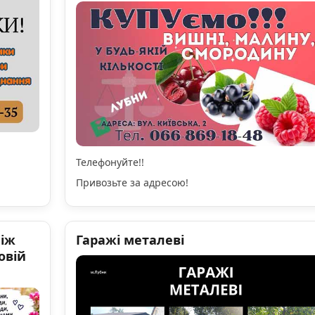
Телефонуйте!!
Привозьте за адресою!
ніж
Гаражі металеві
овій