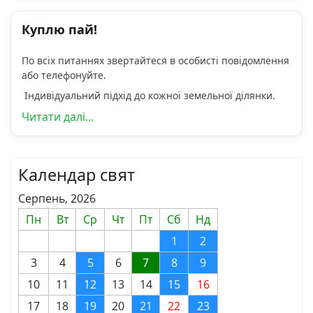
Куплю пай!
По всіх питаннях звертайтеся в особисті повідомлення
або телефонуйте.
Індивідуальний підхід до кожної земельної ділянки.
Читати далі...
Календар свят
Серпень, 2026
Пн
Вт
Ср
Чт
Пт
Сб
Нд
1
2
3
4
5
6
7
8
9
10
11
12
13
14
15
16
17
18
19
20
21
22
23