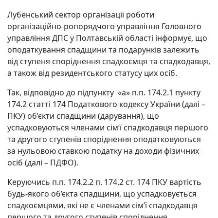
Лубенський сектор організації роботи
організаційно-ропорядчого управління Головного
управління ДПС у Полтавській області інформує, що
оподаткування спадщини та подарунків залежить
від ступеня споріднення спадкоємця та спадкодавця,
а також від резидентського статусу цих осіб.
Так, відповідно до підпункту «а» п.п. 174.2.1 пункту
174.2 статті 174 Податкового кодексу України (далі –
ПКУ) об’єкти спадщини (дарування), що
успадковуються членами сім’ї спадкодавця першого
та другого ступенів споріднення оподатковуються
за нульовою ставкою податку на доходи фізичних
осіб (далі – ПДФО).
Керуючись п.п. 174.2.2 п. 174.2 ст. 174 ПКУ вартість
будь-якого об’єкта спадщини, що успадковується
спадкоємцями, які не є членами сім’ї спадкодавця
першого та другого ступенів споріднення,