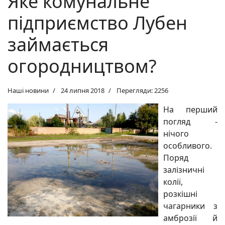
Яке комунальне
підприємство Лубен
займається
огородництвом?
Наші новини
24 липня 2018
Перегляди: 2256
На перший
погляд -
нічого
особливого.
Поряд
залізничні
колії,
розкішні
чагарники з
амброзії й