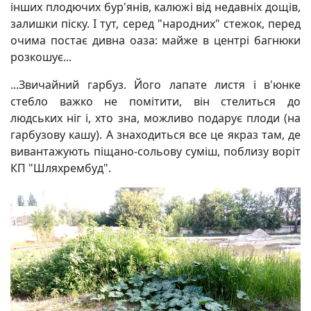
інших плодючих бур'янів, калюжі від недавніх дощів,
залишки піску. І тут, серед "народних" стежок, перед
очима постає дивна оаза: майже в центрі багнюки
розкошує...
...Звичайний гарбуз. Його лапате листя і в'юнке
стебло важко не помітити, він стелиться до
людських ніг і, хто зна, можливо подарує плоди (на
гарбузову кашу). А знаходиться все це якраз там, де
вивантажують піщано-сольову суміш, поблизу воріт
КП "Шляхрембуд".