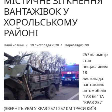
МІСТИЧНЕ ЗІТКНЕННЯ
ВАНТАЖІВОК У
ХОРОЛЬСЬКОМУ
РАЙОНІ
Наші новини
19 листопада 2020
Перегляди: 899
257 кілометр
став
нещасливим
18
листопада
вантажних
автомобілів
"ГАЗ-66" ТА
"КРАЗ-257"
(ЗВЕРНІТЬ УВАГУ КРАЗ-257 І 257 КМ ТРАСИ КИЇВ-