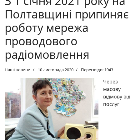
З 1 січня 2021 року на
Полтавщині припиняє
роботу мережа
проводового
радіомовлення
Наші новини
10 листопада 2020
Перегляди: 1943
Через
масову
відмову від
послуг