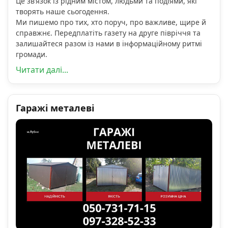
Це зв’язок із рідним містом, людьми та подіями, які
творять наше сьогодення.
Ми пишемо про тих, хто поруч, про важливе, щире й
справжнє. Передплатіть газету на друге півріччя та
залишайтеся разом із нами в інформаційному ритмі
громади.
Читати далі...
Гаражі металеві