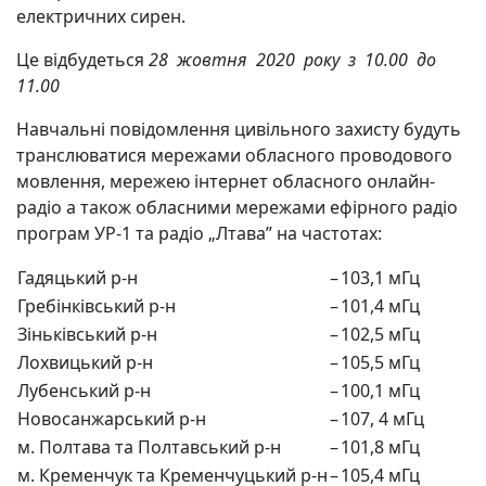
електричних сирен.
Це відбудеться
28 жовтня 2020 року з 10.00 до
11.00
Навчальні повідомлення цивільного захисту будуть
транслюватися мережами обласного проводового
мовлення, мережею інтернет обласного онлайн-
радіо а також обласними мережами ефірного радіо
програм УР-1 та радіо „Лтава” на частотах:
Гадяцький р-н
–
103,1 мГц
Гребінківський р-н
–
101,4 мГц
Зіньківський р-н
–
102,5 мГц
Лохвицький р-н
–
105,5 мГц
Лубенський р-н
–
100,1 мГц
Новосанжарський р-н
–
107, 4 мГц
м. Полтава та Полтавський р-н
–
101,8 мГц
м. Кременчук та Кременчуцький р-н
–
105,4 мГц