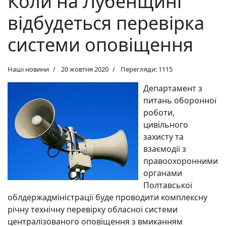
Коли на Лубенщині
відбудеться перевірка
системи оповіщення
Наші новини
20 жовтня 2020
Перегляди: 1115
Департамент з
питань оборонної
роботи,
цивільного
захисту та
взаємодії з
правоохоронними
органами
Полтавської
облдержадміністрації буде проводити комплексну
річну технічну перевірку обласної системи
централізованого оповіщення з вмиканням