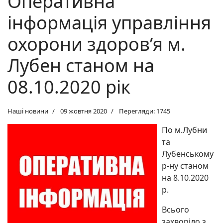
Оперативна
інформація управління
охорони здоров’я м.
Лубен станом на
08.10.2020 рік
Наші новини
09 жовтня 2020
Перегляди: 1745
По м.Лубни
та
Лубенському
р-ну станом
на 8.10.2020
р.
Всього
захворіло з