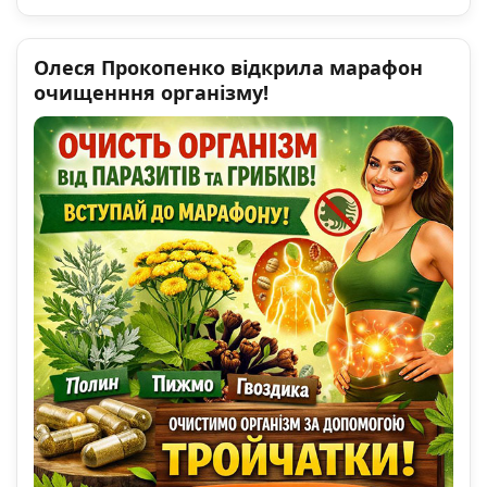
Олеся Прокопенко відкрила марафон
очищенння організму!