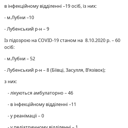
в інфекційному відділенні –19 осіб, із них:
- м.Лубни –10
- Лубенський р-н – 9
Із підозрою на COVID-19 станом на 8.10.2020 р. – 60
осіб:
- м.Лубни – 52
- Лубенський р-н – 8 (Біївці, Засулля, В’язівок);
з них:
- лікуються амбулаторно – 46
- в інфекційному відділенні –11
- у реанімації – 0
- у педіатричному відділенні – 1