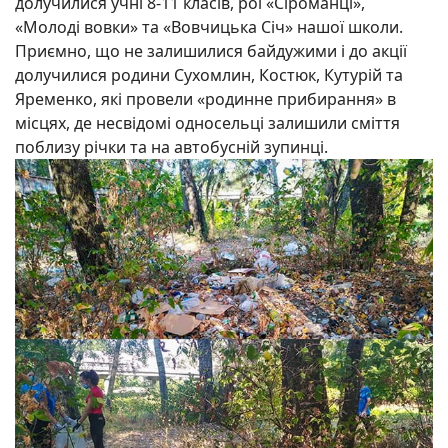
долучилися учні 8-11 класів, рої «Сіроманці»,
«Молоді вовки» та «Вовчицька Січ» нашої школи.
Приємно, що не залишилися байдужими і до акції
долучилися родини Сухомлин, Костюк, Кутурій та
Яременко, які провели «родинне прибирання» в
місцях, де несвідомі односельці залишили сміття
поблизу річки та на автобусній зупинці.