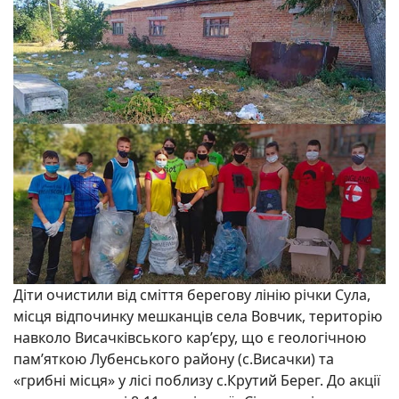
Діти очистили від сміття берегову лінію річки Сула,
місця відпочинку мешканців села Вовчик, територію
навколо Висачківського кар’єру, що є геологічною
пам’яткою Лубенського району (с.Висачки) та
«грибні місця» у лісі поблизу с.Крутий Берег. До акції