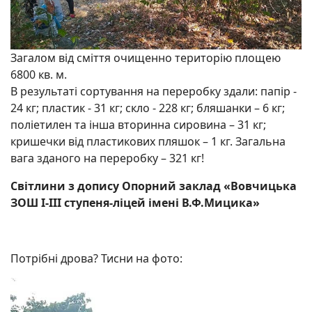
Загалом від сміття очищенно територію площею
6800 кв. м.
В результаті сортування на переробку здали: папір -
24 кг; пластик - 31 кг; скло - 228 кг; бляшанки – 6 кг;
поліетилен та інша вторинна сировина – 31 кг;
кришечки від пластикових пляшок – 1 кг. Загальна
вага зданого на переробку – 321 кг!
Світлини з допису Опорний заклад «Вовчицька
ЗОШ І-ІІІ ступеня-ліцей імені В.Ф.Мицика»
Потрібні дрова? Тисни на фото: