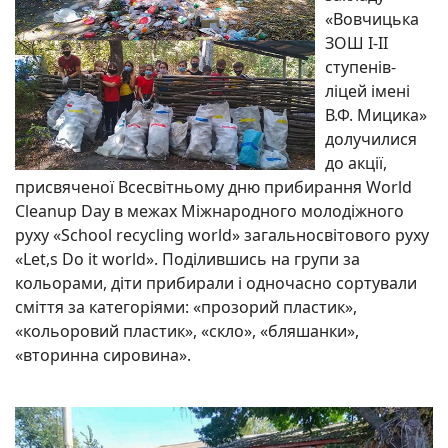
«Вовчицька
ЗОШ І-ІІ
ступенів-
ліцей імені
В.Ф. Мицика»
долучилися
до акції,
присвяченої Всесвітньому дню прибирання World
Cleanup Day в межах Міжнародного молодіжного
руху «School recycling world» загальносвітового руху
«Let,s Do it world». Поділившись на групи за
кольорами, діти прибирали і одночасно сортували
сміття за категоріями: «прозорий пластик»,
«кольоровий пластик», «скло», «бляшанки»,
«вторинна сировина».