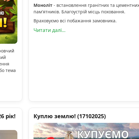
Моноліт
- встановлення гранітних та цементни
пам'ятників. Благоустрій місць поховання.
Враховуємо всі побажання замовника.
Читати далі...
оровчий
ний
ення
бо тема
 рік!
Куплю землю! (17102025)