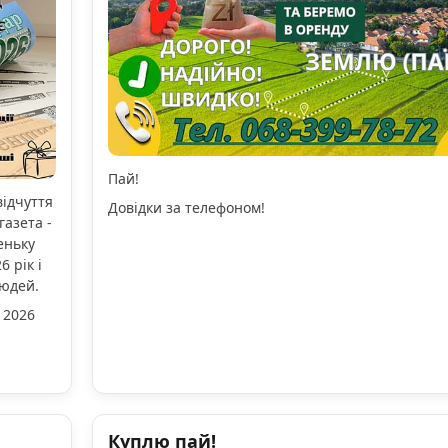
Пай!
відчуття
Довідки за телефоном!
газета -
еньку
 рік і
людей.
 2026
Куплю пай!