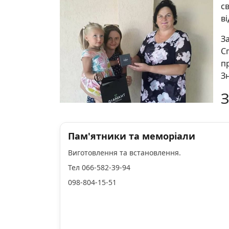
с
в
З
С
п
З
З
Пам'ятники та меморіали
Виготовлення та встановлення.
Тел 066-582-39-94
098-804-15-51