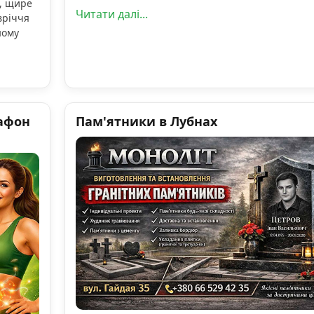
, щире
Читати далі...
вріччя
ному
афон
Пам'ятники в Лубнах