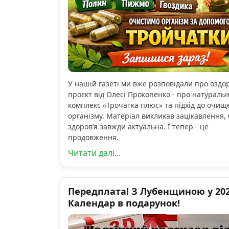
У нашій газеті ми вже розповідали про озд
проєкт від Олесі Прокопенко - про натураль
комплекс «Трочатка плюс» та підхід до очищ
організму. Матеріал викликав зацікавлення, 
здоров’я завжди актуальна. І тепер - це
продовження.
Читати далі...
Передплата! З Лубенщиною у 2026
Календар в подарунок!