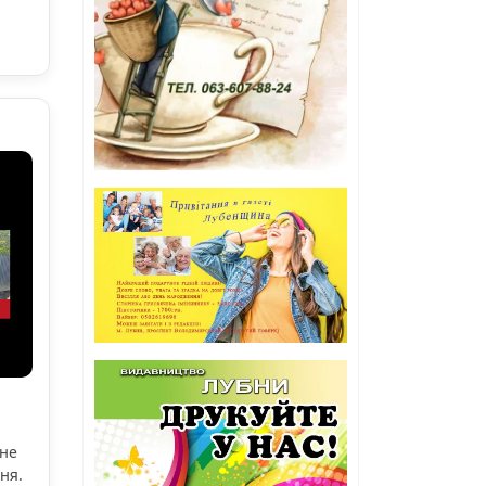
ьне
ня.