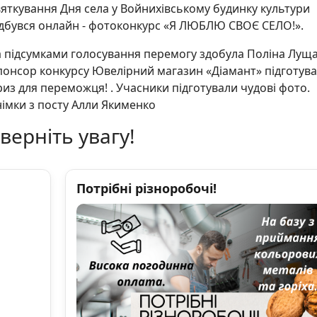
вяткування Дня села у Войнихівському будинку культури
ідбувся онлайн - фотоконкурс «Я ЛЮБЛЮ СВОЄ СЕЛО!».
а підсумками голосування перемогу здобула Поліна Луща
понсор конкурсу Ювелірний магазин «Діамант» підготув
риз для переможця! . Учасники підготували чудові фото.
німки з посту Алли Якименко
верніть увагу!
Потрібні різноробочі!