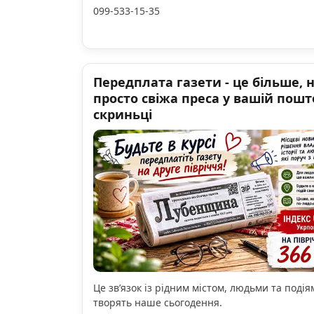
099-533-15-35
Передплата газети - це більше, 
просто свіжа преса у вашій пошт
скриньці
Це зв’язок із рідним містом, людьми та подіям
творять наше сьогодення.