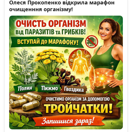
Олеся Прокопенко відкрила марафон
очищенння організму!