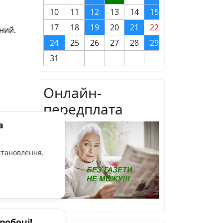
10
11
12
13
14
15
16
17
18
19
20
21
22
23
ний.
24
25
26
27
28
29
30
31
Онлайн-
передплата
а
становлення.
робочі!