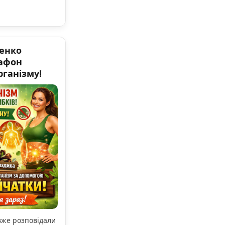
енко
афон
ганізму!
 вже розповідали