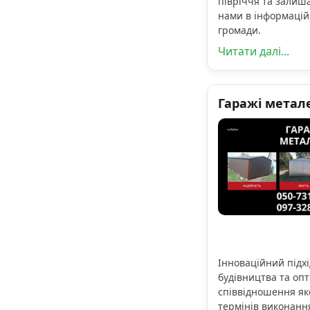
півріччя та залиша
нами в інформацій
громади.
Читати далі...
Гаражі метал
Інноваційний підхі
будівництва та оп
співвідношення яко
термінів виконанн