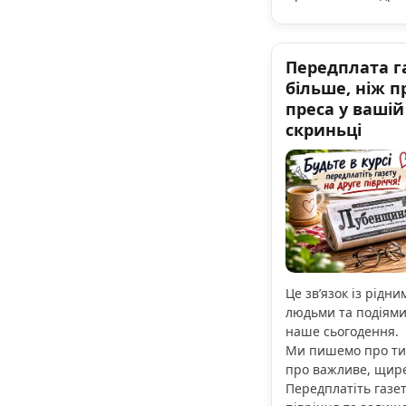
Передплата га
більше, ніж п
преса у ваші
скриньці
Це зв’язок із рідни
людьми та подіями,
наше сьогодення.
Ми пишемо про тих
про важливе, щире
Передплатіть газет