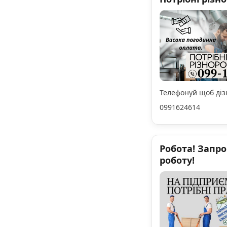
Телефонуй щоб дізн
0991624614
Робота! Запр
роботу!