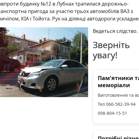
авпроти будинку №12 в Лубнах трапилася дорожньо-
ранспортна пригода за участю трьох автомобілів ВАЗ з
ичіпом, КІА і Тойота. Рух на ділянці автодороги ускладне
Ведеться слідство.
Зверніть
увагу!
Пам'ятники т
меморіали
Виготовлення та в
Тел 066-582-39-94
098-804-15-51
Потрібні різно