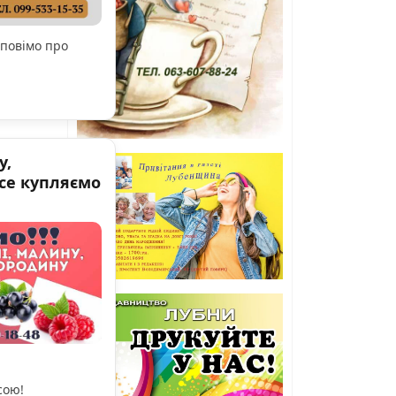
зповімо про
у,
все купляємо
сою!