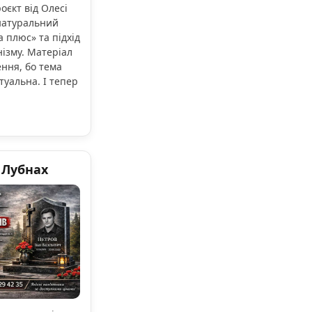
оєкт від Олесі
натуральний
 плюс» та підхід
ізму. Матеріал
ення, бо тема
туальна. І тепер
 Лубнах