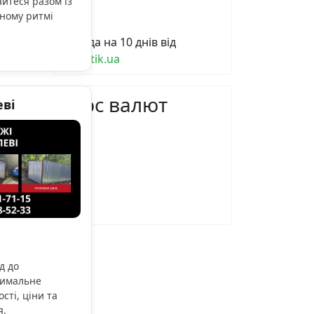
йтеся разом із
вітер:
ному ритмі
Погода на 10 днів від
sinoptik.ua
Курс валют
еві
д до
тимальне
сті, ціни та
я.