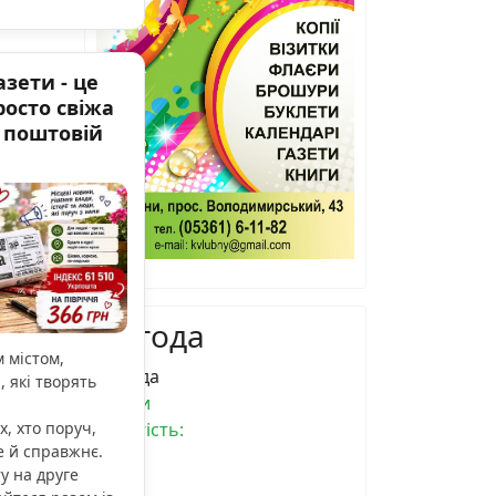
зети - це
росто свіжа
й поштовій
Погода
м містом,
Погода
 які творять
Лубни
, хто поруч,
вологість:
 й справжнє.
тиск:
у на друге