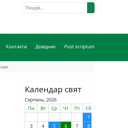
Пошук
Контакти
Довідник
Post scriptum
бнах
Календар свят
Серпень, 2026
Пн
Вт
Ср
Чт
Пт
Сб
Нд
1
2
3
4
5
6
7
8
9