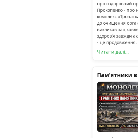
про оздоровчий пр
Прокопенко - про 
комплекс «Трочатка
до очищення орган
викликав зацікавл
здоров’я завжди ак
- це продовження.
Читати далі...
Пам'ятники в