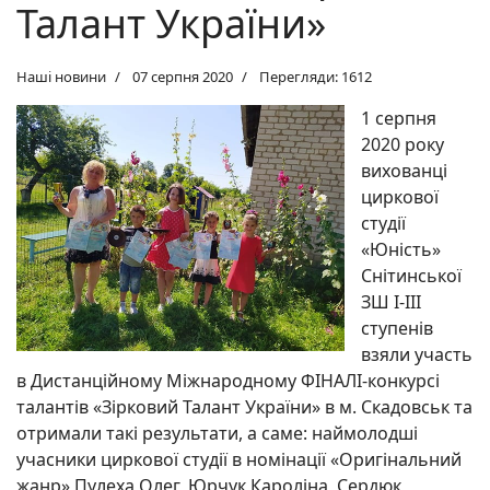
Талант України»
Наші новини
07 серпня 2020
Перегляди: 1612
1 серпня
2020 року
вихованці
циркової
студії
«Юність»
Снітинської
ЗШ І-ІІІ
ступенів
взяли участь
в Дистанційному Міжнародному ФІНАЛІ-конкурсі
талантів «Зірковий Талант України» в м. Скадовськ та
отримали такі результати, а саме: наймолодші
учасники циркової студії в номінації «Оригінальний
жанр» Пулеха Олег, Юрчук Кароліна, Сердюк