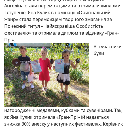
Ангеліна стали переможцями та отримали дипломи
І ступеню, Яна Кулик в номінації «Оригінальний
жанр» стала переможцем творчого змагання за
Почесний титул «Найяскравіша Особистість
фестивалю» та отримала диплом та відзнаку «Гран-
Прі».
Всі учасники
були
нагородженні медалями, кубками та сувенірами. Так,
як Яна Кулик отримала «Гран-Прі» їй надається
знижка 30% внеску у наступних фестивалях. Керівник