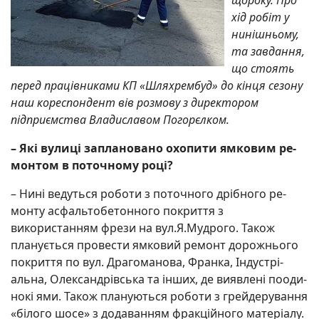
щороку. Про
хід робіт у
нинішньому,
та завдання,
що стоять
перед працівниками КП «Шляхрембуд» до кінця сезону
наш кореспондент вів розмову з директором
підприємства Вла­диславом Погорєлком.
– Які вулиці запла­но­ва­но охопити ямковим ре­
монтом в поточному році?
– Нині ведуться роботи з поточного дрібного ре­
монту асфальтобетонного покриття з
використанням фрези на вул.Я.Мудрого. Також
планується про­вес­ти ямковий ремонт дорож­нього
покриття по вул. Дра­гоманова, Франка, Індустрі­
альна, Олександрівська та інших, де виявлені пооди­
нокі ями. Також плануються роботи з грейдерування
«білого шосе» з додаван­ням фракційного матеріалу.