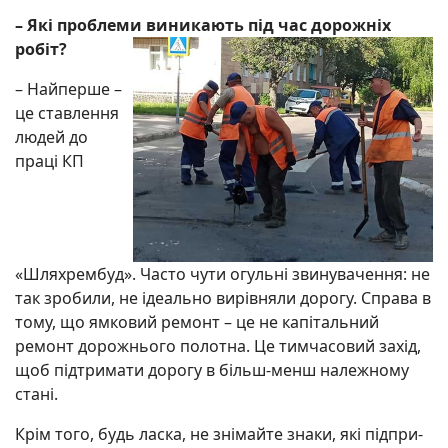
– Які проблеми вини­кають під час дорожніх
робіт?
– Найперше –
це став­лення
людей до
праці КП
«Шляхрембуд». Часто чути огульні звинувачення: не
так зробили, не ідеально вирівняли дорогу. Справа в
тому, що ямковий ремонт – це не капітальний
ремонт дорожнього полотна. Це тимчасовий захід,
щоб під­три­мати дорогу в більш-менш належному
стані.
Крім того, будь ласка, не знімайте знаки, які під­при­