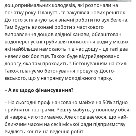
дощоприймальних колодязів, які розпочали на
початку року. Планується закупівля нових решіток.
До того ж плануються значні роботи по вул.Зелена.
Там будуть виконані роботи з часткового
виправлення дощовідвідної канави, об­лаштовані
водопе­репускні труби для по­ниження води у місцях,
які най­більше намокають під час дощу – це такі два
неве­ли­ких бо­літця. Також буде відгрей­деровано
дорогу, яка там проходить з бето­нуван­ням на схилі.
Також плану­ємо бетонування про­вулку До­сто­
євського, що у на­прямку молодіжного пар­ку.
– А як щодо фінан­су­вання?
– На сьогодні про­фі­нан­совано майже на 50% згідно
прийнятої програми. Реш­ту мабуть, у повному об­­ся­
зі нав­ряд чи отри­має­мо. Але спо­діваємося, що най­
ближ­чим часом на сесії місь­кої ради підпри­ємству
ви­ді­лять кошти на ве­ден­ня робіт.