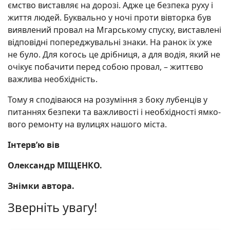
ємство виставляє на дорозі. Адже це безпека руху і
жит­тя людей. Буква­льно у ночі проти вівторка був
вияв­лений провал на Мгарсь­кому спуску, вистав­лені
відповідні попереджу­вальні знаки. На ранок їх уже
не було. Для ко­гось це дріб­ниця, а для во­дія, який не
очікує поба­чити перед со­бою провал, – жит­тєво
важ­лива необхід­ність.
Тому я сподіваюся на розуміння з боку лубенців у
питаннях безпеки та важ­ливості і необхідності ямко­
вого ремонту на вулицях нашого міста.
Інтерв’ю вів
Олександр МІЩЕНКО.
Знімки автора.
Зверніть увагу!