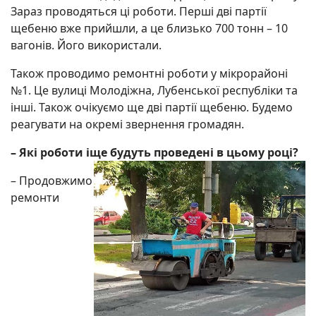
Зараз проводяться ці робо­ти. Перші дві партії
щебеню вже прийшли, а це близько 700 тонн – 10
вагонів. Його використали.
Також проводимо ре­мон­т­ні роботи у мікро­райо­ні
№1. Це вулиці Моло­діжна, Лубенської респуб­ліки та
інші. Також очікуємо ще дві партії щебеню. Бу­демо
реа­гувати на окремі звернення гро­мадян.
– Які роботи іще бу­дуть проведені в цьому році?
– Продовжимо
ре­монти