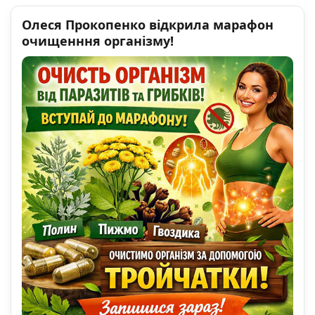
Олеся Прокопенко відкрила марафон
очищенння організму!