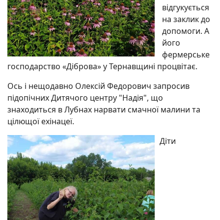
відгукується
на заклик до
допомоги. А
його
фермерське
господарство «Діброва» у Тернавщині процвітає.
Ось і нещодавно Олексій Федорович запросив
підопічних Дитячого центру "Надія", що
знаходиться в Лубнах нарвати смачної малини та
цілющої ехінацеї.
Діти