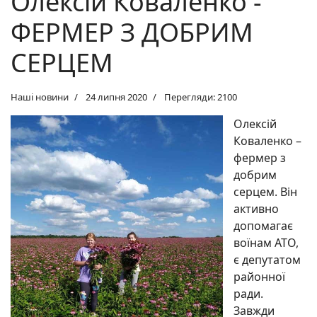
Олексій Коваленко -
ФЕРМЕР З ДОБРИМ
СЕРЦЕМ
Наші новини
24 липня 2020
Перегляди: 2100
Олексій
Коваленко –
фермер з
добрим
серцем. Він
активно
допомагає
воїнам АТО,
є депутатом
районної
ради.
Завжди