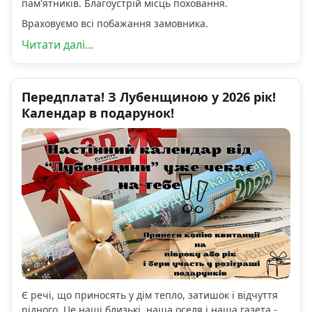
пам'ятників. Благоустрій місць поховання.
Враховуємо всі побажання замовника.
Читати далі...
Передплата! З Лубенщиною у 2026 рік!
Календар в подарунок!
Є речі, що приносять у дім тепло, затишок і відчуття
рідного. Це наші близькі, наша оселя і наша газета -