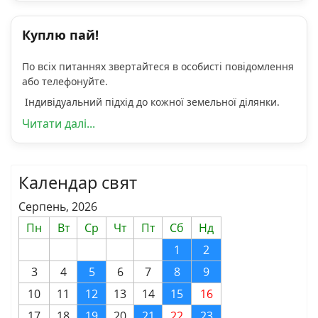
Куплю пай!
По всіх питаннях звертайтеся в особисті повідомлення
або телефонуйте.
Індивідуальний підхід до кожної земельної ділянки.
Читати далі...
Календар свят
Серпень, 2026
Пн
Вт
Ср
Чт
Пт
Сб
Нд
1
2
3
4
5
6
7
8
9
10
11
12
13
14
15
16
17
18
19
20
21
22
23