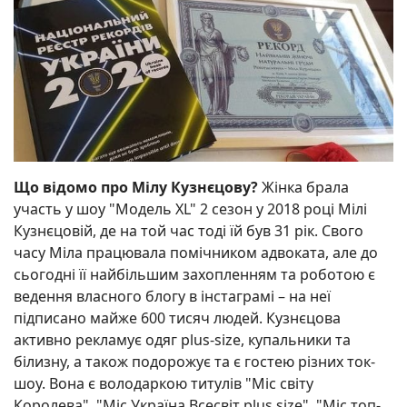
Що відомо про Мілу Кузнєцову?
Жінка брала
участь у шоу "Модель XL" 2 сезон у 2018 році Мілі
Кузнєцовій, де на той час тоді їй був 31 рік. Свого
часу Міла працювала помічником адвоката, але до
сьогодні її найбільшим захопленням та роботою є
ведення власного блогу в інстаграмі – на неї
підписано майже 600 тисяч людей. Кузнєцова
активно рекламує одяг plus-size, купальники та
білизну, а також подорожує та є гостею різних ток-
шоу. Вона є володаркою титулів "Міс світу
Королева", "Міс Україна Всесвіт plus size", "Міс топ-