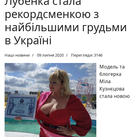
Лубенка стала
рекордсменкою з
найбільшими грудьми
в Україні
Наші новини
09 липня 2020
Перегляди: 3146
Модель та
блогерка
Міла
Кузнєцова
стала новою