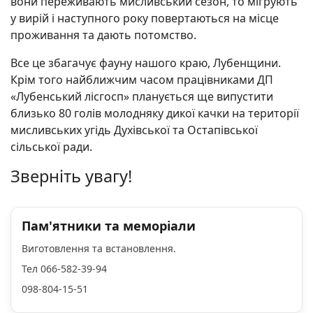
вони переживають мисливський сезон, то мігрують
у вирій і наступного року повертаються на місце
проживання та дають потомство.
Все це збагачує фауну нашого краю, Лубенщини.
Крім того найближчим часом працівниками ДП
«Лубенський лісгосп» планується ще випустити
близько 80 голів молодняку дикої качки на території
мисливських угідь Духівської та Остапівської
сільської ради.
Зверніть увагу!
Пам'ятники та меморіали
Виготовлення та встановлення.
Тел 066-582-39-94
098-804-15-51