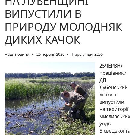
НА ЛУБЕНЩИНІ
ВИПУСТИЛИ В
ПРИРОДУ МОЛОДНЯК
ДИКИХ КАЧОК
Наші новини
26 червня 2020
Перегляди: 3255
25ЧЕРВНЯ
працівники
ДП"
Лубенський
лісгосп"
випустили
на території
мисливських
угідь
Бієвецької та