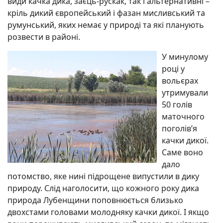
види качка дика, заєць-рускак, так і альтернативні –
кріль дикий європейський і фазан мисливський та
румунський, яких немає у природі та які планують
розвести в районі.
У минулому
році у
вольєрах
утримували
50 голів
маточного
поголів’я
качки дикої.
Саме воно
дало
потомство, яке нині підрощене випустили в дику
природу. Слід наголосити, що кожного року дика
природа Лубенщини поповнюється близько
двохстами головами молодняку качки дикої. І якщо