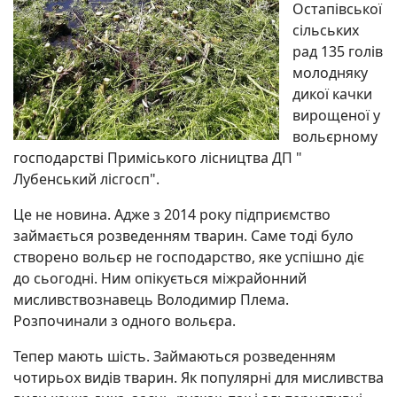
Остапівської
сільських
рад 135 голів
молодняку
дикої качки
вирощеної у
вольєрному
господарстві Приміського лісництва ДП "
Лубенський лісгосп".
Це не новина. Адже з 2014 року підприємство
займається розведенням тварин. Саме тоді було
створено вольєр не господарство, яке успішно діє
до сьогодні. Ним опікується міжрайонний
мисливствознавець Володимир Плема.
Розпочинали з одного вольєра.
Тепер мають шість. Займаються розведенням
чотирьох видів тварин. Як популярні для мисливства