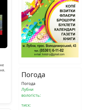
ьне
ня.
Погода
Погода
Лубни
вологість:
тиск: