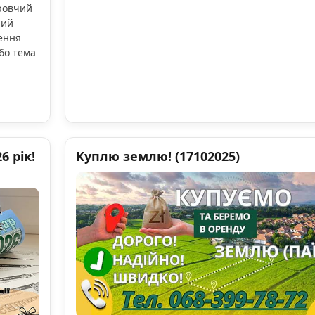
оровчий
ний
ення
бо тема
 рік!
Куплю землю! (17102025)