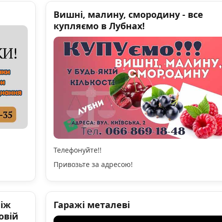
Вишні, малину, смородину - все
купляємо в Лубнах!
Телефонуйте!!
Привозьте за адресою!
ніж
Гаражі металеві
овій