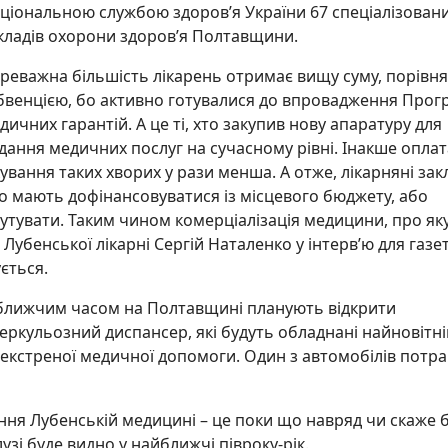
ціональною службою здоров’я України 67 спеціалізован
кладів охорони здоров’я Полтавщини.
реважна більшість лікарень отримає вищу суму, порівня
бвенцією, бо активно готувалися до впровадження Прог
дичних гарантій. А це ті, хто закупив нову апаратуру для
дання медичних послуг на сучасному рівні. Інакше оплат
кування таких хворих у рази менша. А отже, лікарняні зак
о мають дофінансовуватися із місцевого бюджету, або
утувати. Таким чином комерціалізація медицини, про як
Лубенської лікарні Сергій Наталенко у інтерв’ю для газе
ється.
йближчим часом на Полтавщині планують відкрити
беркульозний диспансер, які будуть обладнані найновіт
екстреної медичної допомоги. Один з автомобілів потра
ння Лубенській медицині – це поки що навряд чи скаже 
зі буде видно у найближчі півроку-рік.