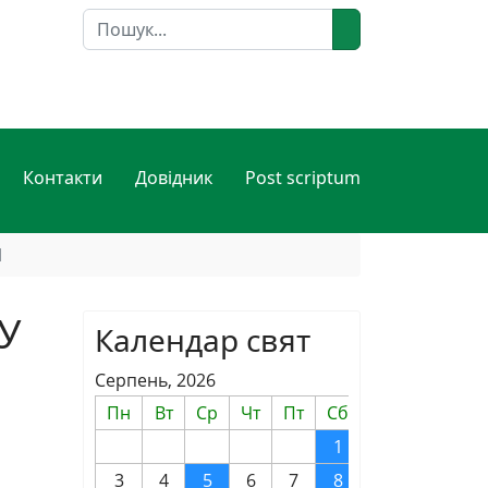
Пошук
Контакти
Довідник
Post scriptum
И
У
Календар свят
Серпень, 2026
Пн
Вт
Ср
Чт
Пт
Сб
Нд
1
2
3
4
5
6
7
8
9