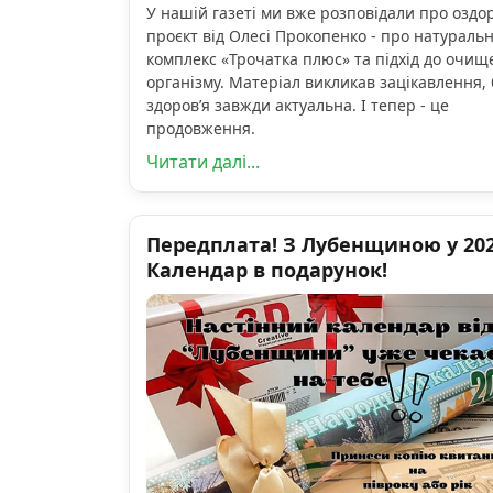
У нашій газеті ми вже розповідали про озд
проєкт від Олесі Прокопенко - про натураль
комплекс «Трочатка плюс» та підхід до очищ
організму. Матеріал викликав зацікавлення, 
здоров’я завжди актуальна. І тепер - це
продовження.
Читати далі...
Передплата! З Лубенщиною у 2026
Календар в подарунок!