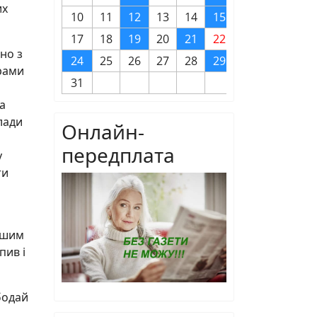
их
10
11
12
13
14
15
16
17
18
19
20
21
22
23
но з
24
25
26
27
28
29
30
рами
31
а
лади
Онлайн-
передплата
у
ти
нішим
пив і
бодай