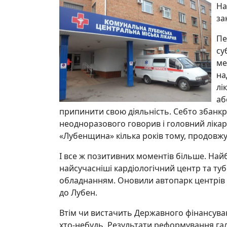
На
за
Пе
су
ме
на
лі
аб
припинити свою діяльність. Себто збанкр
неодноразового говорив і головний лікар 
«Лубенщина» кілька років тому, продовжу
І все ж позитивних моментів більше. На
найсучасніші кардіологічний центр та ту
обладнанням. Оновили автопарк центрів 
до Лубен.
Втім чи вистачить Державного фінансува
хто-небудь. Результати реформування галу