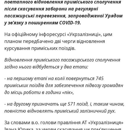
поетапного відновлення приміського сполучення
після скасування заборони на регулярні
пасажирські перевезення, запровадженої Урядом
у зв’язку з поширенням
COVID
-19.
На офіційному інфоресурсі «Укрзалізниці», цим
планом передбачено дві черги відновлення
курсування приміських поїздів.
Відновлення приміського пасажирського сполучення
згідно
нього
відбудеться у два етапи:
-
на першому етапі на колії повернуться 745
приміських поїздів для забезпечення підвозу громадян
до місць роботи в години «пік»,
-
на другому признач
ать
ще 571 поїзд, і, таким чином,
повністю віднов
лять
приміський залізничний рух
.
За словами в.о. голови правління АТ «Укрзалізниця»
Івана Юрика, за умови скасування чи пом'якшення