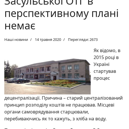
Засульської ОТГ в
перспективному плані
немає
Наші новини
14 травня 2020
Перегляди: 2673
Як відомо, в
2015 році в
Україні
стартував
процес
децентралізації. Причина – старий централізований
принцип розподілу коштів не працював. Місцеві
органи самоврядування старцювали,
перебиваючись як то кажуть, з хліба на воду.