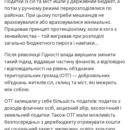
Податки із сіл та міст йшли у Державний бюджет, а
потім у ручному режимі перерозподілялися по
районах. При цьому потреби мешканців не
враховувалися або враховувалися мінімально.
Працював принцип протекціонізму, коли в кого є
зенвайомства – той вигравав при розподілі
загально бюджетного пирога і навпаки…
Після революції Гідності влада вирішила змінити
такий підхід, віддавши частину фінансів, а відповідно
і відповідальності на рівень об’єднаних
територіальних громад (ОТГ) — добровільних
об’єднань жителів сіл, селищ та міст, які межують
між собою.
ОТГ залишали у себе більшість податків: податок з
доходів фізичних осіб, акцизний збір, екологічний і
земельний податки. Також ОТГ мали можливість
безпосередньо з держбюджету отримувати кошти
на соціальний захист, медицину, освіту, культуру,