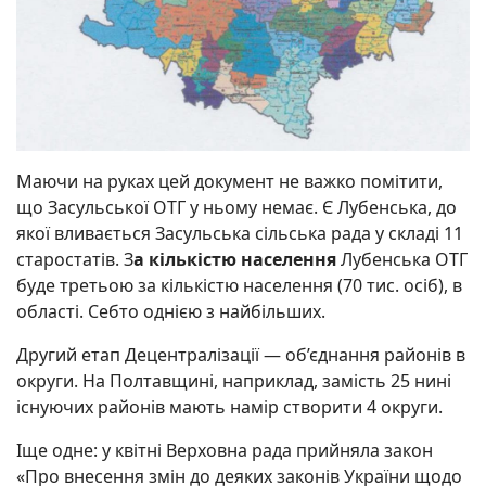
Маючи на руках цей документ не важко помітити,
що Засульської ОТГ у ньому немає. Є Лубенська, до
якої вливається Засульська сільська рада у складі 11
старостатів. З
а кількістю населення
Лубенська ОТГ
буде третьою за кількістю населення (70 тис. осіб), в
області. Себто однією з найбільших.
Другий етап Децентралізації — об’єднання районів в
округи. На Полтавщині, наприклад, замість 25 нині
існуючих районів мають намір створити 4 округи.
Іще одне: у квітні Верховна рада прийняла закон
«Про внесення змін до деяких законів України щодо