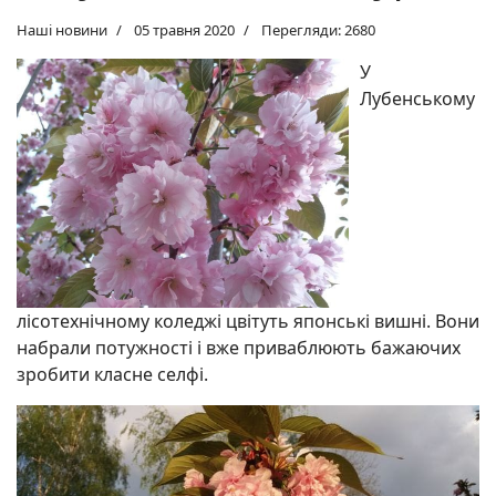
Наші новини
05 травня 2020
Перегляди: 2680
У
Лубенському
лісотехнічному коледжі цвітуть японські вишні. Вони
набрали потужності і вже приваблюють бажаючих
зробити класне селфі.