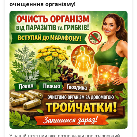
очищенння організму!
У нашій газеті ми вже розповідали про оздоровчий