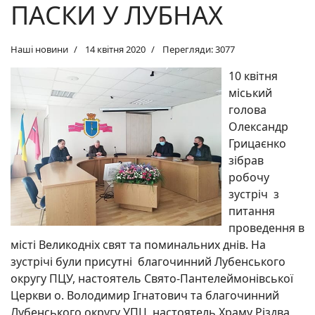
ПАСКИ У ЛУБНАХ
Наші новини
14 квітня 2020
Перегляди: 3077
10 квітня
міський
голова
Олександр
Грицаєнко
зібрав
робочу
зустріч з
питання
проведення в
місті Великодніх свят та поминальних днів. На
зустрічі були присутні благочинний Лубенського
округу ПЦУ, настоятель Свято-Пантелеймонівської
Церкви о. Володимир Ігнатович та благочинний
Лубенського округу УПЦ, настоятель Храму Різдва