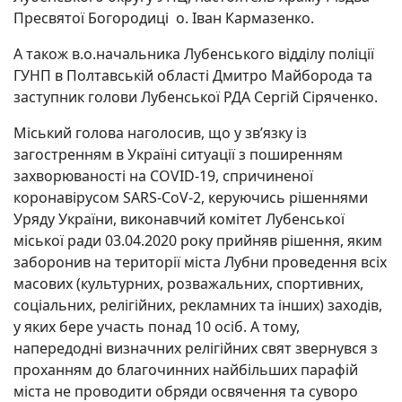
Пресвятої Богородиці о. Іван Кармазенко.
А також в.о.начальника Лубенського відділу поліції
ГУНП в Полтавській області Дмитро Майборода та
заступник голови Лубенської РДА Сергій Сіряченко.
Міський голова наголосив, що у зв’язку із
загостренням в Україні ситуації з поширенням
захворюваності на COVID-19, спричиненої
коронавірусом SARS-CoV-2, керуючись рішеннями
Уряду України, виконавчий комітет Лубенської
міської ради 03.04.2020 року прийняв рішення, яким
заборонив на території міста Лубни проведення всіх
масових (культурних, розважальних, спортивних,
соціальних, релігійних, рекламних та інших) заходів,
у яких бере участь понад 10 осіб. А тому,
напередодні визначних релігійних свят звернувся з
проханням до благочинних найбільших парафій
міста не проводити обряди освячення та суворо