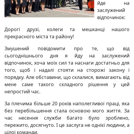
йде на
заслужений
відпочинок:
Дорогі друзі, колеги та мешканці нашого
прекрасного міста та району!
Змушений повідомити про те, що від
сьогоднішнього дня я йду на заслужений
відпочинок, хоча моїх сил та наснаги достатньо для
того, щоб і надалі стояти на сторожі закону і
порядку. Але обставини, що склалися, вимагають від
мене саме такого складного рішення у цей
непростий час.
За плечима більше 20 років наполегливої праці, яка
без перебільшення стала основою мого життя. За
час несення служби багато було зроб
лено,
пережито, досягнуто. І це заслуга не однієї людини, а
цілої команди.