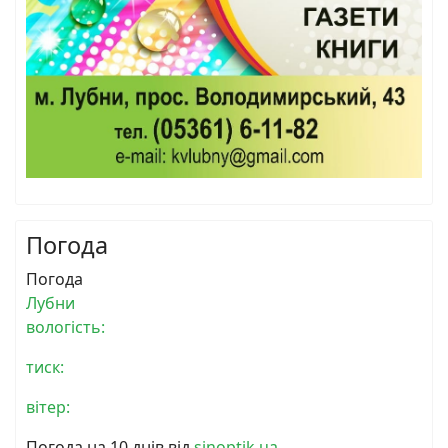
Погода
Погода
Лубни
вологість:
тиск:
вітер:
Погода на 10 днів від
sinoptik.ua