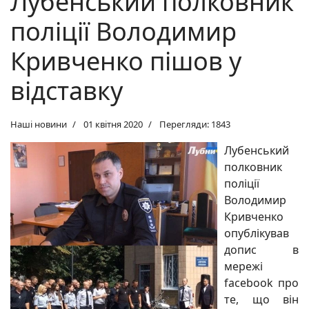
Лубенський полковник
поліції Володимир
Кривченко пішов у
відставку
Наші новини
01 квітня 2020
Перегляди: 1843
Лубенський
полковник
поліції
Володимир
Кривченко
опублікував
допис в
мережі
facebook про
те, що він