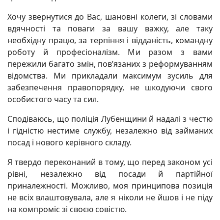
Хочу звернутися до Вас, шановні колеги, зі словами
вдячності та поваги за вашу важку, але таку
необхідну працю, за терпіння і відданість, командну
роботу й професіоналізм. Ми разом з вами
пережили багато змін, пов’язаних з реформуванням
відомства. Ми прикладали максимум зусиль для
забезпечення правопорядку, не шкодуючи свого
особистого часу та сил.
Сподіваюсь, що поліція Лубенщини й надалі з честю
і гідністю нестиме службу, незалежно від займаних
посад і нового керівного складу.
Я твердо переконаний в тому, що перед законом усі
рівні, незалежно від посади й партійної
приналежності. Можливо, моя принципова позиція
не всіх влаштовувала, але я ніколи не йшов і не піду
на компроміс зі своєю совістю.