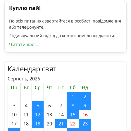
Куплю пай!
По всіх питаннях звертайтеся в особисті повідомлення
або телефонуйте.
Індивідуальний підхід до кожної земельної ділянки.
Читати далі...
Календар свят
Серпень, 2026
Пн
Вт
Ср
Чт
Пт
Сб
Нд
1
2
3
4
5
6
7
8
9
10
11
12
13
14
15
16
17
18
19
20
21
22
23