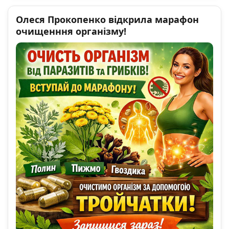
Олеся Прокопенко відкрила марафон
очищенння організму!