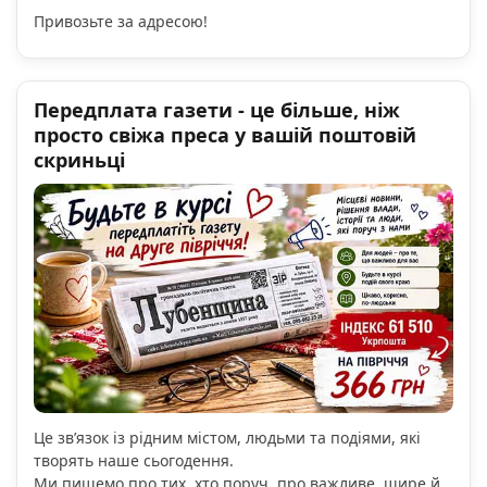
Привозьте за адресою!
Передплата газети - це більше, ніж
просто свіжа преса у вашій поштовій
скриньці
Це зв’язок із рідним містом, людьми та подіями, які
творять наше сьогодення.
Ми пишемо про тих, хто поруч, про важливе, щире й