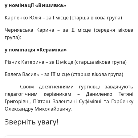
у номінації «Вишивка»
Карпенко Юлія – за І місце (старша вікова група)
Чернявська Карина – за ІІ місце (середня вікова
група);
у номінація «Кераміка»
Різник Катерина – за ІІ місце (старша вікова група)
Балега Василь – за ІІІ місце (старша вікова група)
Своїм досягненнями гуртківці завдячують
педагогічним керівникам – Даниленко Тетяні
Григорівні, П’яташ Валентині Суфімівні та Горбенку
Олександру Миколайовичу.
Зверніть увагу!