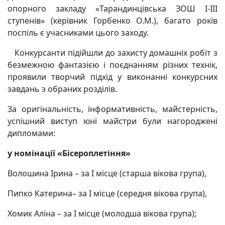
опорного закладу «Тарандинцівська ЗОШ І-ІІІ
ступенів» (керівник Горбенко О.М.), багато років
поспіль є учасниками цього заходу.
Конкурсанти підійшли до захисту домашніх робіт з
безмежною фантазією і поєднанням різних технік,
проявили творчий підхід у виконанні конкурсних
завдань з обраних розділів.
За оригінальність, інформативність, майстерність,
успішний виступ юні майстри були нагороджені
дипломами:
у номінації «Бісероплетіння»
Волошина Ірина – за І місце (старша вікова група),
Пипко Катерина– за І місце (середня вікова група),
Хомик Аліна – за І місце (молодша вікова група);