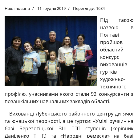
Наші новини
11 грудня 2019
Перегляди: 1684
Під такою
назвою в
Полтаві
пройшов
обласний
конкурс
вихованців
гуртків
художньо-
технічного
профілю, учасниками якого стали 92 конкурсанти з
позашкільних навчальних закладів області.
Вихованці Лубенського районного центру дитячої
та юнацької творчості, а це гуртки: «Умілі ручки» на
базі Березотіцької ЗШ І-ІІІ ступенів (керівник
Даніленко Т .Г.) та «Народні ремесла» на базі