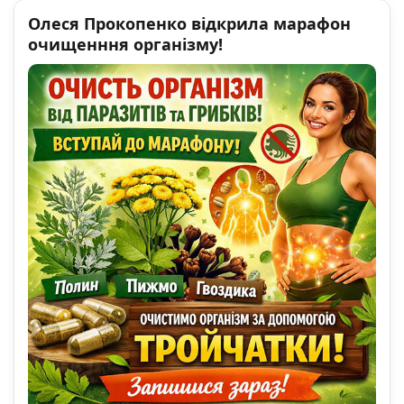
Олеся Прокопенко відкрила марафон
очищенння організму!