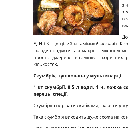
з 
хі
ве
вл
До
Е, Н і К. Це цілий вітамінний алфавіт. К
складу продукту такі макро- і мікроелеме
просто джерело вітамінів і корисних 
кількостях.
Скумбрія, тушкована у мультиварці
1 кг скумбрії, 0,5 л води, 1 ч. ложка 
перець, спеції.
Скумбрію порізати скибками, скласти у му
Така скумбрія виходить дуже схожа на ко