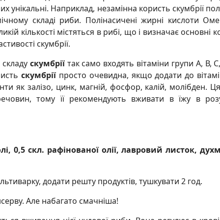
них унікальні. Наприклад, незамінна користь скумбрії пол
мічному складі риби. Полінасичені жирні кислоти Оме
ликій кількості містяться в рибі, що і визначає основні к
астивості скумбрії.
 складу
скумбрії
так само входять вітаміни групи А, В, С, 
ористь
скумбрії
просто очевидна, якщо додати до вітам
нти як залізо, цинк, магній, фосфор, калій, молібден. Ц
речовин, тому її рекомендують вживати в їжу в ро
солі, 0,5 скл. рафінованої олії, лавровий листок, ду
льтиварку, додати решту продуктів, тушкувати 2 год.
нсерву. Але набагато смачніша!