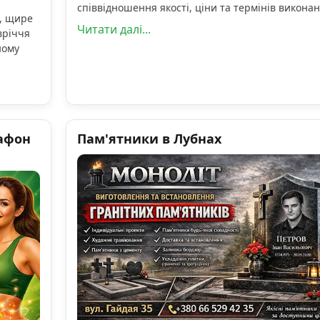
співвідношення якості, ціни та термінів виконан
, щире
Читати далі...
вріччя
ному
афон
Пам'ятники в Лубнах