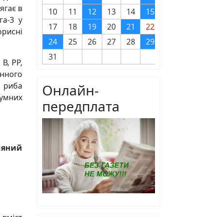
ягає в
10
11
12
13
14
15
16
га-3 у
17
18
19
20
21
22
23
орисні
24
25
26
27
28
29
30
31
В, РР,
інного
я риба
Онлайн-
зумних
передплата
хмяний