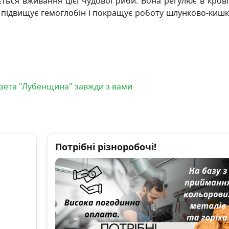
ться вживання цієї чудової риби. Вона регулює в крові
ж підвищує гемоглобін і покращує роботу шлунково-киш
Газета "Лубенщина" завжди з вами
Потрібні різноробочі!