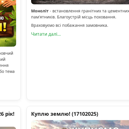
Моноліт
- встановлення гранітних та цементни
пам'ятників. Благоустрій місць поховання.
Враховуємо всі побажання замовника.
Читати далі...
оровчий
ний
ення
бо тема
 рік!
Куплю землю! (17102025)