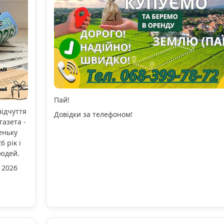
Пай!
відчуття
Довідки за телефоном!
газета -
еньку
 рік і
людей.
 2026