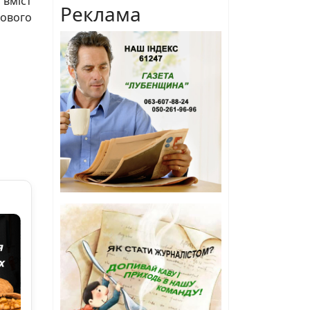
 вміст
Реклама
кового