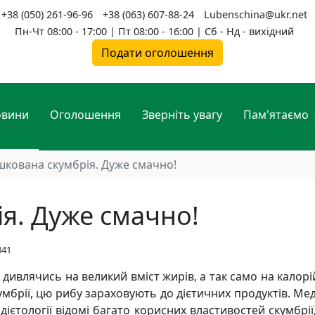
+38 (050) 261-96-96
+38 (063) 607-88-24
Lubenschina@ukr.net
Пн-Чт 08:00 - 17:00 | Пт 08:00 - 16:00 | Сб - Нд - вихідний
Подати оголошення
овини
Оголошення
Зверніть увагу
Пам'ятаємо
шкована скумбрія. Дуже смачно!
я. Дуже смачно!
841
 дивлячись на великий вміст жирів, а так само на калорі
умбрії, цю рибу зараховують до дієтичних продуктів. Ме
 дієтології відомі багато корисних властивостей скумбрії,