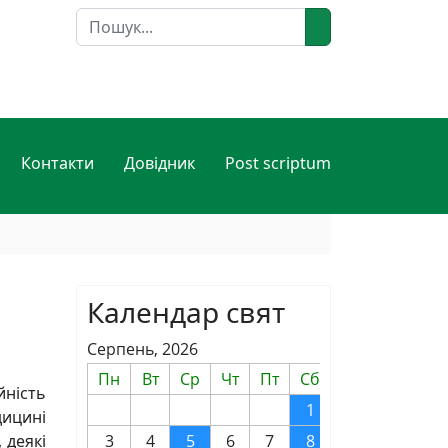
Пошук
Контакти
Довідник
Post scriptum
Календар свят
Серпень, 2026
Пн
Вт
Ср
Чт
Пт
Сб
Нд
йність
1
2
дицині
 деякі
3
4
5
6
7
8
9