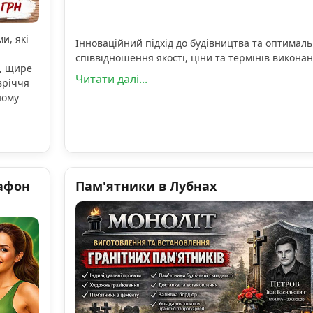
и, які
Інноваційний підхід до будівництва та оптимал
співвідношення якості, ціни та термінів виконан
, щире
Читати далі...
вріччя
ному
афон
Пам'ятники в Лубнах