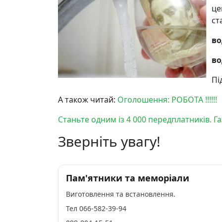
це
ст
во
во
Пі
А також читай:
Оголошення: РОБОТА !!!!!!
Станьте одним із 4 000 передплатників. 
Зверніть увагу!
Пам'ятники та меморіали
Виготовлення та встановлення.
Тел 066-582-39-94