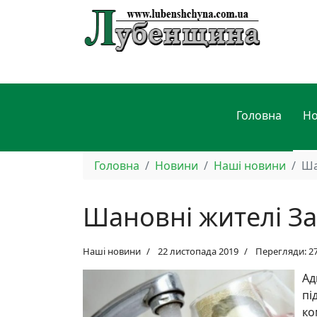
Головна
Н
Головна
Новини
Наші новини
Ша
Шановні жителі Зас
Наші новини
22 листопада 2019
Перегляди: 2
Ад
пі
ко