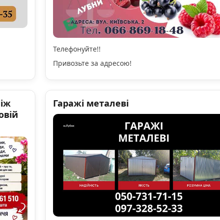
Телефонуйте!!
Привозьте за адресою!
ніж
Гаражі металеві
овій