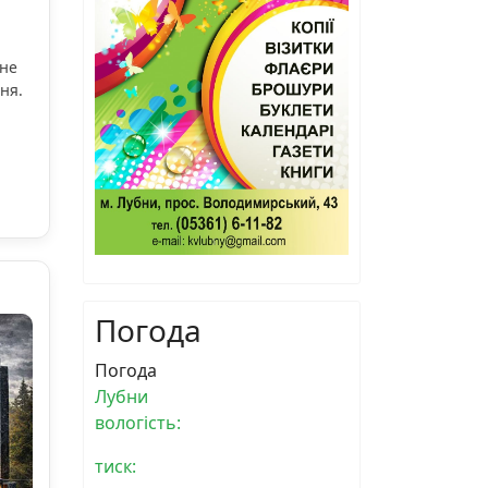
ьне
ня.
Погода
Погода
Лубни
вологість:
тиск: