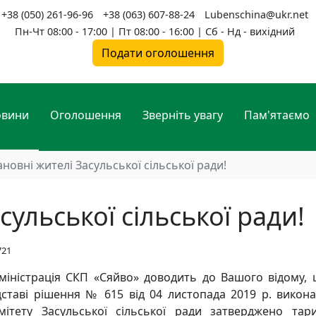
+38 (050) 261-96-96
+38 (063) 607-88-24
Lubenschina@ukr.net
Пн-Чт 08:00 - 17:00 | Пт 08:00 - 16:00 | Сб - Нд - вихідний
Подати оголошення
овини
Оголошення
Зверніть увагу
Пам'ятаємо
новні жителі Засульської сільської ради!
ульської сільської ради!
721
міністрація СКП «Сяйво» доводить до Вашого відому,
дставі рішення № 615 від 04 листопада 2019 р. викон
мітету Засульської сільської ради затверджено та