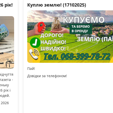
 рік!
Куплю землю! (17102025)
Пай!
відчуття
Довідки за телефоном!
газета -
еньку
 рік і
людей.
 2026