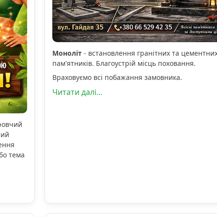
Моноліт
- встановлення гранітних та цементни
пам'ятників. Благоустрій місць поховання.
Враховуємо всі побажання замовника.
Читати далі...
оровчий
ний
ення
бо тема