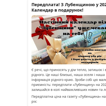
Передплата! З Лубенщиною у 2026
Календар в подарунок!
Є речі, що приносять у дім тепло, затишок і 
рідного. Це наші близькі, наша оселя і наша 
інформація рідного краю. Зроби собі цю мал
приємність: передплати «Лубенщину» на 2026
залишайся в колі найважливіших новин та 
Передплатна ціна на газету «Лубенщина» на
рік: