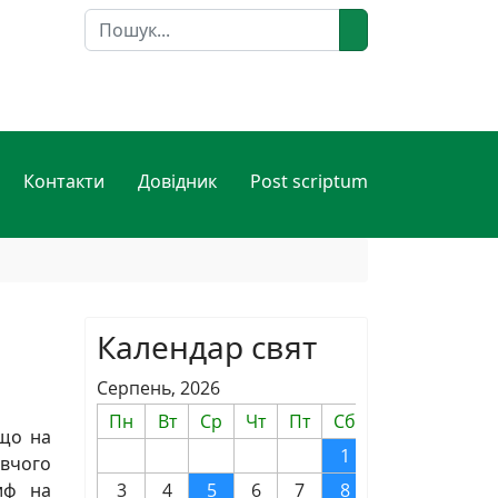
Пошук
Контакти
Довідник
Post scriptum
Календар свят
Серпень, 2026
Пн
Вт
Ср
Чт
Пт
Сб
Нд
 що на
1
2
авчого
риф на
3
4
5
6
7
8
9