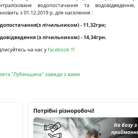
нтралізоване водопостачання та водовідведення,
ановить з 01.12.2019 р. для населення :
допостачання(з лічильником) - 11,32грн;
довідведення (з лічильником) - 14,34грн.
дписуйтесь на нас у
facebook !!!
Газета "Лубенщина" завжди з вами
Потрібні різноробочі!