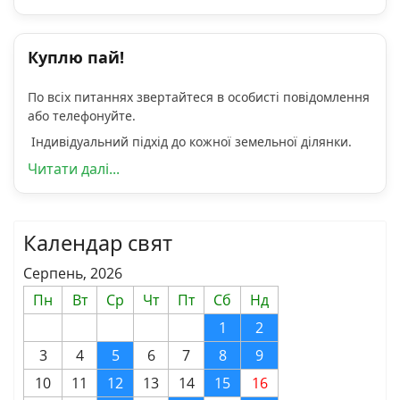
Куплю пай!
По всіх питаннях звертайтеся в особисті повідомлення
або телефонуйте.
Індивідуальний підхід до кожної земельної ділянки.
Читати далі...
Календар свят
Серпень, 2026
Пн
Вт
Ср
Чт
Пт
Сб
Нд
1
2
3
4
5
6
7
8
9
10
11
12
13
14
15
16