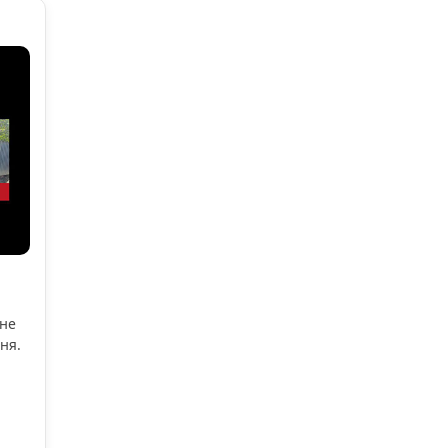
ьне
ня.