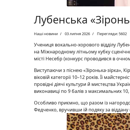
Лубенська «Зіроньк
Наші новини
03 липня 2026
Перегляди: 5602
Учениця вокально-хорового відділу Лубен
на Міжнародному літньому кубку сценічн
місті Несебр (конкурс проводився в очном
Виступаючи з піснею «Зіронька-зірка», Кір
віковій категорії 10–12 років. Її майстер
провідні діячі культури й мистецтва Україн
виконавиці по 9 балів з максимальних 10,
Особливо приємно, що разом із нагородою
Федченко, вручивши їй подяку за віддану