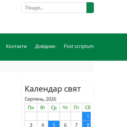
Пошук
Контакти
Довідник
Post scriptum
Календар свят
Серпень, 2026
Пн
Вт
Ср
Чт
Пт
Сб
Нд
1
2
3
4
5
6
7
8
9