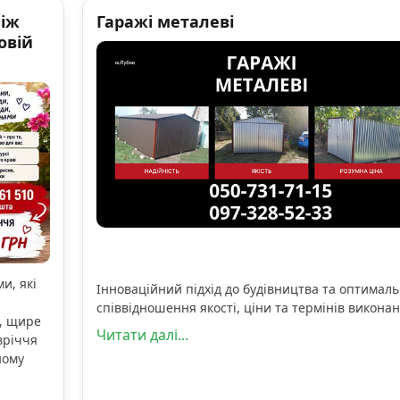
ніж
Гаражі металеві
овій
и, які
Інноваційний підхід до будівництва та оптимал
співвідношення якості, ціни та термінів виконан
, щире
Читати далі...
вріччя
ному