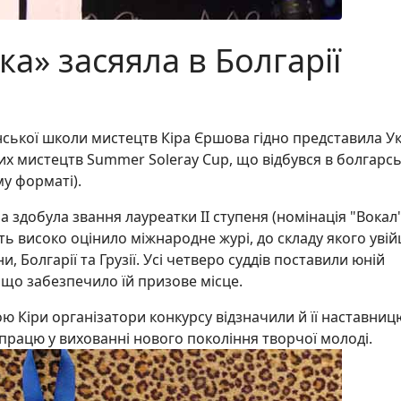
а» засяяла в Болгарії
ської школи мистецтв Кіра Єршова гідно представила Ук
их мистецтв Summer Soleray Cup, що відбувся в болгарс
у форматі).
а здобула звання лауреатки ІІ ступеня (номінація "Вокал"
ність високо оцінило міжнародне журі, до складу якого уві
и, Болгарії та Грузії. Усі четверо суддів поставили юній
 що забезпечило їй призове місце.
 Кіри організатори конкурсу відзначили й її наставниц
 працю у вихованні нового покоління творчої молоді.