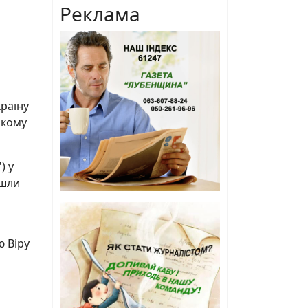
Реклама
раїну
ькому
) у
йшли
ю Віру