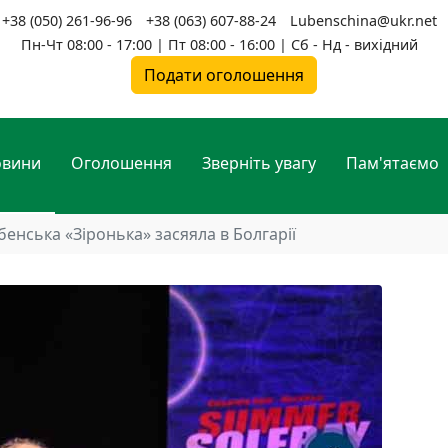
+38 (050) 261-96-96
+38 (063) 607-88-24
Lubenschina@ukr.net
Пн-Чт 08:00 - 17:00 | Пт 08:00 - 16:00 | Сб - Нд - вихідний
Подати оголошення
овини
Оголошення
Зверніть увагу
Пам'ятаємо
бенська «Зіронька» засяяла в Болгарії