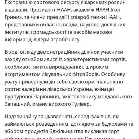
Експозицію сортового ресурсу лікарських рослин
відвідали: Президент НААН, академік НААН Ігор
Гриник, та члени президії і співробітники НААН,
представники обласної влади, науково-дослідних
інститутів, громадськості та засобів масової
інформації, лідери агробізнесу.
В ході огляду демонстраційних ділянок учасники
заходу ознайомилися із характеристиками сортів,
особливостями їх вирощування, широким
асортиментом лікувальних фітозборів. Особливу
увагу привернули до себе своєю оригінальністю
сорти: валеріани лікарської Україна, ехінацеї
пурпурової Чарівниця, змієголовнику молдавського
Запашний, оману високого Гулівер.
Надзвичайну зацікавленість серед фахівців, які
займаються розведенням, доглядом за бджолами та
збором продуктів бджільництва викликав сорт
собачої кропиви п’ятилопатевої Оксамитова – це