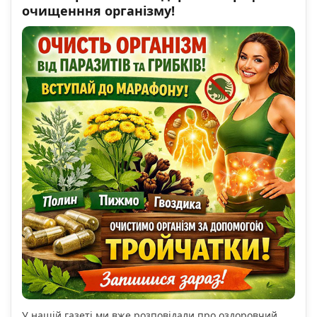
очищенння організму!
У нашій газеті ми вже розповідали про оздоровчий