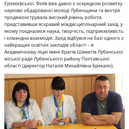
Єремієвської. Філія вже давно є осередком розвитку
науково обдарованої молоді Лубенщини та вкотре
продемонструвала високий рівень роботи,
представивши яскравий міждисциплінарний захід, у
якому поєдналися наука, творчість, підприємливість
і командна взаємодія. Захід відбувся на базі одного з
найкращих освітніх закладів області – в
Академічному ліцеї імені братів Шеметів Лубенської
міської ради Лубенського району Полтавської
області (директор Наталія Михайлівна Брекало).