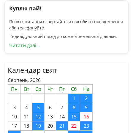
Куплю пай!
По всіх питаннях звертайтеся в особисті повідомлення
або телефонуйте.
Індивідуальний підхід до кожної земельної ділянки.
Читати далі...
Календар свят
Серпень, 2026
Пн
Вт
Ср
Чт
Пт
Сб
Нд
1
2
3
4
5
6
7
8
9
10
11
12
13
14
15
16
17
18
19
20
21
22
23