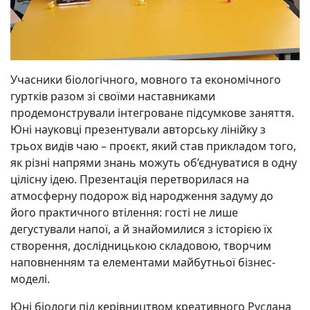
Учасники біологічного, мовного та економічного
гуртків разом зі своїми наставниками
продемонстрували інтегроване підсумкове заняття.
Юні науковці презентували авторську лінійку з
трьох видів чаю – проєкт, який став прикладом того,
як різні напрями знань можуть об’єднуватися в одну
цілісну ідею. Презентація перетворилася на
атмосферну подорож від народження задуму до
його практичного втілення: гості не лише
дегустували напої, а й знайомилися з історією їх
створення, дослідницькою складовою, творчим
наповненням та елементами майбутньої бізнес-
моделі.
Юні біологи під керівництвом креативного Руслана