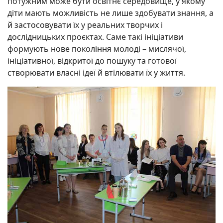
потужним може бути освітнє середовище, у якому
діти мають можливість не лише здобувати знання, а
й застосовувати їх у реальних творчих і
дослідницьких проєктах. Саме такі ініціативи
формують нове покоління молоді – мислячої,
ініціативної, відкритої до пошуку та готової
створювати власні ідеї й втілювати їх у життя.