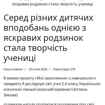
Серед різних дитячих
вподобань однією з
яскравих родзинок
стала творчість
учениці
Наші новини
18 січня 2026
Перегляди: 270
В межах проєкту «Мої захоплення» з навчального
предмету Я досліджую світ учні 2-А класу Української
класичної гімназії (класний керівник Світлана
Зикова)
отримали нагоду поділитися роздумами про свої