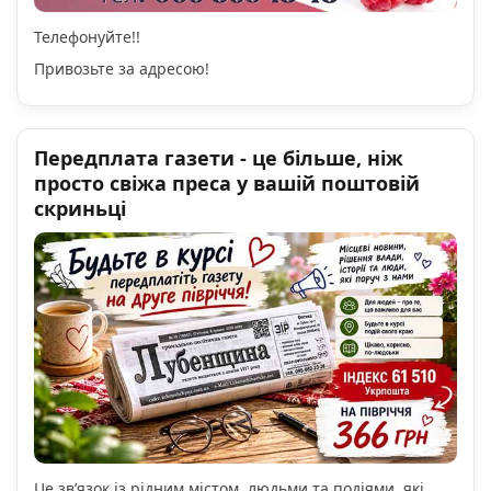
Телефонуйте!!
Привозьте за адресою!
Передплата газети - це більше, ніж
просто свіжа преса у вашій поштовій
скриньці
Це зв’язок із рідним містом, людьми та подіями, які