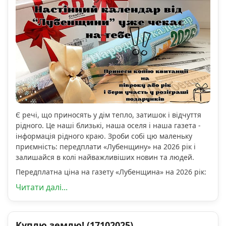
Є речі, що приносять у дім тепло, затишок і відчуття
рідного. Це наші близькі, наша оселя і наша газета -
інформація рідного краю. Зроби собі цю маленьку
приємність: передплати «Лубенщину» на 2026 рік і
залишайся в колі найважливіших новин та людей.
Передплатна ціна на газету «Лубенщина» на 2026 рік:
Читати далі...
Куплю землю! (17102025)