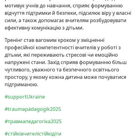
мотивує учнів до навчання, сприяє формуванню
відчуття підтримки й безпеки, підсилює віру у власні
сили, а також допомагає вчителям розбудовувати
ефективну комунікацію з дітьми.
Тренінг став вагомим кроком у зміцненні
професійної компетентності вчителів у роботі з
дітьми, які переживають стресові чи емоційно
напружені стани. Захід сприяв формуванню більш
чутливого, уважного та безпечного освітнього
простору, у якому кожна дитина може почуватися
підтриманою.
#supportUkraine
#traumapädagogik2025
#травмапедагогiка2025
#cтійківчителістійкідіти