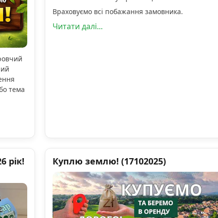
Враховуємо всі побажання замовника.
Читати далі...
оровчий
ний
ення
бо тема
 рік!
Куплю землю! (17102025)