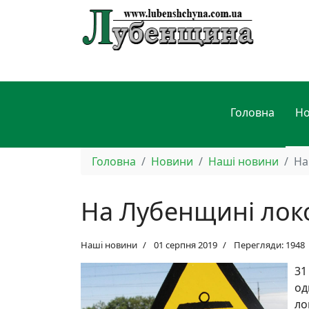
Головна
Н
Головна
Новини
Наші новини
На
На Лубенщині лок
Наші новини
01 серпня 2019
Перегляди: 1948
31
од
ло