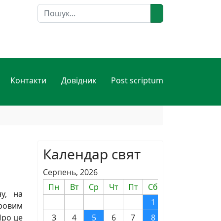
Пошук
Контакти
Довідник
Post scriptum
Календар свят
Серпень, 2026
Пн
Вт
Ср
Чт
Пт
Сб
Нд
у, на
1
2
вровим
Про це
3
4
5
6
7
8
9