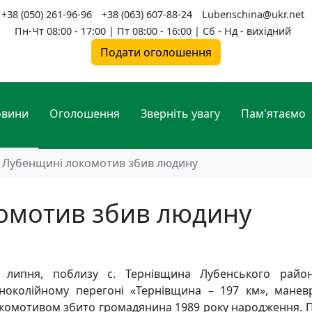
+38 (050) 261-96-96
+38 (063) 607-88-24
Lubenschina@ukr.net
Пн-Чт 08:00 - 17:00 | Пт 08:00 - 16:00 | Сб - Нд - вихідний
Подати оголошення
овини
Оголошення
Зверніть увагу
Пам'ятаємо
 Лубенщині локомотив збив людину
омотив збив людину
 липня, поблизу с. Тернівщина Лубенського район
ноколійному перегоні «Тернівщина – 197 км», мане
комотивом збито громадянина 1989 року народження. 