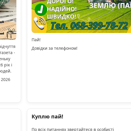
Пай!
відчуття
Довідки за телефоном!
газета -
еньку
 рік і
людей.
 2026
Куплю пай!
По всіх питаннях звертайтеся в особисті