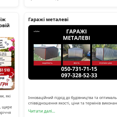
ніж
Гаражі металеві
овій
и, які
Інноваційний підхід до будівництва та оптимал
співвідношення якості, ціни та термінів виконан
, щире
Читати далі...
вріччя