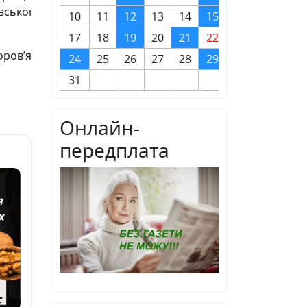
вської
10
11
12
13
14
15
16
17
18
19
20
21
22
23
оров’я
24
25
26
27
28
29
30
31
Онлайн-
передплата