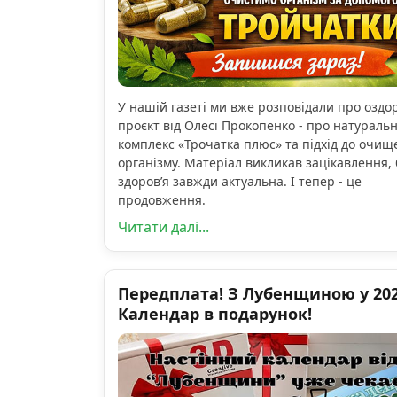
У нашій газеті ми вже розповідали про озд
проєкт від Олесі Прокопенко - про натураль
комплекс «Трочатка плюс» та підхід до очищ
організму. Матеріал викликав зацікавлення, 
здоров’я завжди актуальна. І тепер - це
продовження.
Читати далі...
Передплата! З Лубенщиною у 2026
Календар в подарунок!