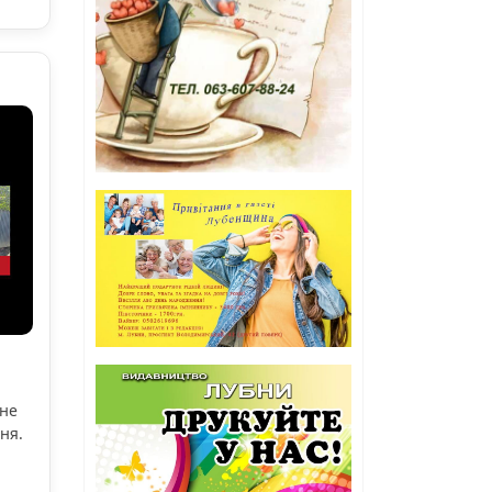
ьне
ня.