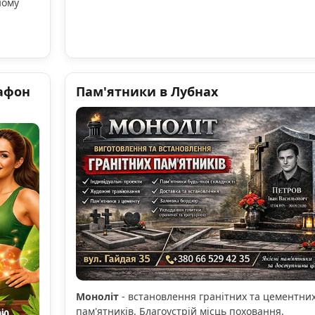
ному
афон
Пам'ятники в Лубнах
Моноліт
- встановлення гранітних та цементни
пам'ятників. Благоустрій місць поховання.