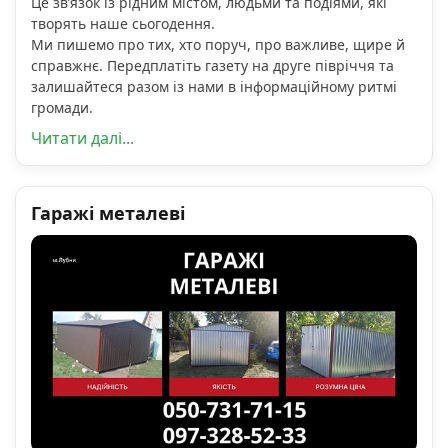
Це зв’язок із рідним містом, людьми та подіями, які
творять наше сьогодення.
Ми пишемо про тих, хто поруч, про важливе, щире й
справжнє. Передплатіть газету на друге півріччя та
залишайтеся разом із нами в інформаційному ритмі
громади.
Читати далі...
Гаражі металеві