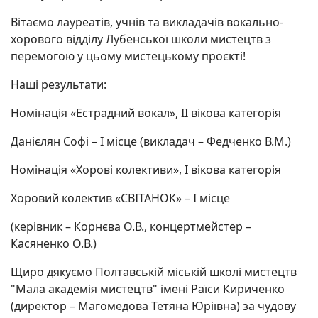
Вітаємо лауреатів, учнів та викладачів вокально-
хорового відділу Лубенської школи мистецтв з
перемогою у цьому мистецькому проєкті!
Наші результати:
Номінація «Естрадний вокал», ІІ вікова категорія
Данієлян Софі – І місце (викладач – Федченко В.М.)
Номінація «Хорові колективи», І вікова категорія
Хоровий колектив «СВІТАНОК» – І місце
(керівник – Корнєва О.В., концертмейстер –
Касяненко О.В.)
Щиро дякуємо Полтавській міській школі мистецтв
"Мала академія мистецтв" імені Раїси Кириченко
(директор – Магомедова Тетяна Юріївна) за чудову