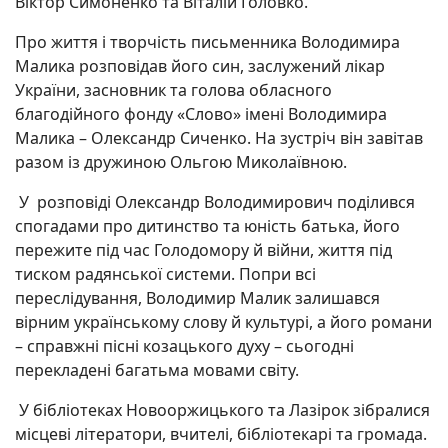
Віктор Симоненко та Віталій Головко.
Про життя і творчість письменника Володимира
Малика розповідав його син, заслужений лікар
України, засновник та голова обласного
благодійного фонду «Слово» імені Володимира
Малика – Олександр Сиченко. На зустріч він завітав
разом із дружиною Ольгою Миколаївною.
У розповіді Олександр Володимирович поділився
спогадами про дитинство та юність батька, його
пережите під час Голодомору й війни, життя під
тиском радянської системи. Попри всі
переслідування, Володимир Малик залишався
вірним українському слову й культурі, а його романи
– справжні пісні козацького духу – сьогодні
перекладені багатьма мовами світу.
У бібліотеках Новооржицького та Лазірок зібралися
місцеві літератори, вчителі, бібліотекарі та громада.