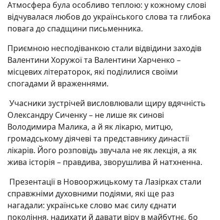
Атмосфера була особливо теплою: у кожному слові
відчувалася любов до українського слова та глибока
повага до спадщини письменника.
Приємною несподіванкою стали відвідини заходів
Валентини Хоружої та Валентини Харченко –
місцевих літераторок, які поділилися своїми
спогадами й враженнями.
Учасники зустрічей висловлювали щиру вдячність
Олександру Сиченку – не лише як синові
Володимира Малика, а й як лікарю, митцю,
громадському діячеві та представнику династії
лікарів. Його розповідь звучала не як лекція, а як
жива історія – правдива, зворушлива й натхненна.
Презентації в Новооржицькому та Лазірках стали
справжніми духовними подіями, які ще раз
нагадали: українське слово має силу єднати
покоління, надихати й давати віру в майбутнє, бо