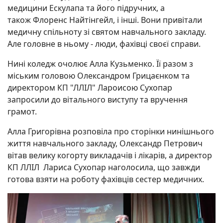
медицини Ескулапа та його підручних, а
також Флоренс Найтінгейл, і інші. Вони привітали
медичну спільноту зі святом навчального закладу.
Але головне в ньому - люди, фахівці своєї справи.
Нині коледж очолює Алла Кузьменко. Її разом з
міським головою Олександром Грицаєнком та
директором КП "ЛЛІЛ" Лароисою Сухопар
запросили до вітального виступу та вручення
грамот.
Алла Григорівна розповіла про сторінки нинішнього
життя навчального закладу, Олександр Петрович
вітав велику когорту викладачів і лікарів, а директор
КП ЛЛІЛ Лариса Сухопар наголосила, що завжди
готова взяти на роботу фахівців сестер медичних.