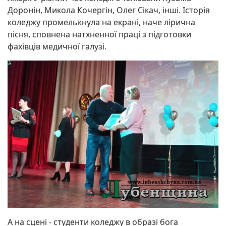
Доронін, Микола Кочергін, Олег Сікач, інші. Історія
коледжу промелькнула на екрані, наче лірична
пісня, сповнена натхненної праці з підготовки
фахівців медичної галузі.
А на сцені - студенти коледжу в образі бога