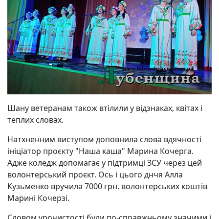
Шану ветеранам також втілили у відзнаках, квітах і
теплих словах.
Натхненним виступом доповнила слова вдячності
ініціатор проєкту "Наша каша" Марина Кочерга.
Адже коледж допомагає у підтримці ЗСУ через цей
волонтерський проєкт. Ось і цього днчя Алла
Кузьменко вручила 7000 грн. волонтерських коштів
Марині Кочерзі.
Словом урочистості були по-справжньому значими і