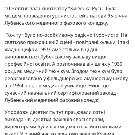
10 жовтня зала кінотеатру "Київська Русь" була
місцем проведення урочистостей з нагоди 95-річчя
Лубенського медичного фахового коледжу.
Тож тут було по-особливому радісно і урочисто. На
святково прикрашеній сцені - повітряні кульки, і такі
жадані цифри - 95! Саме стільки в ці дні
виповнюється Лубенському закладу вищої
професійної освіти. А розпочинав він шлях у 1930
році, як медичний технікум. Згодом технікум було
реорганізовано у фельдшерсько-акушерську школу,
а в 1954 році - в медичне училище. Нині - це
сучасний навчальний сертифіклований заклад -
Лубенський медичний фаховий коледж!
Упродовж десятиліть тут працювали сотні
викладачів, десятки фахівців своєї справи,
директорами були відомі у місті і за його межами
лікарі. У різний час коледж очолювали Кузьма